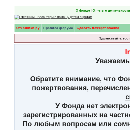
О фонде
|
Отчеты о деятельност
Отказники.ру
Правила форума
Сделать пожертвование
Здравствуйте, гост
I
Уважаемы
Обратите внимание, что Фон
пожертвования, перечисле
с
У Фонда нет электро
зарегистрированных на частн
По любым вопросам или сомне