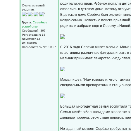
родительских прав. Ребёнок попал в детс
Очень активный
оказались в детском доме, потому что ум
участник
В детском доме Серёжа был окружён внима
новую семью. Новость о поиске приемной
Группа:
Семейное
родители забрали еще и Сережу с Ниной
устройство
Сообщений: 367
Регистрация: 18-
November 13
Из: москва
С 2016 года Сережа живет в семье. Мама 
Пользователь №: 31127
пластилина различные фигурки, играть в 
мальчик принимает лекарство Рисдиплам
Мама пишет: "Нам говорили, что с такими
специальными препаратами в стационаре
Большая многодетная семья воспитала тро
Семья живёт в большом доме в поселке в 
дверные проемы, отсутствие порогов, пр
Но в данный момент Серёже требуется нов