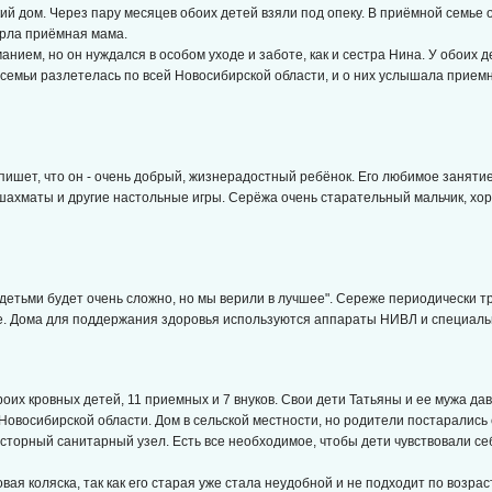
кий дом. Через пару месяцев обоих детей взяли под опеку. В приёмной семье 
ерла приёмная мама.
нием, но он нуждался в особом уходе и заботе, как и сестра Нина. У обоих д
 семьи разлетелась по всей Новосибирской области, и о них услышала прием
.
пишет, что он - очень добрый, жизнерадостный ребёнок. Его любимое занятие 
шахматы и другие настольные игры. Серёжа очень старательный мальчик, хоро
.
 детьми будет очень сложно, но мы верили в лучшее". Сереже периодически 
. Дома для поддержания здоровья используются аппараты НИВЛ и специаль
их кровных детей, 11 приемных и 7 внуков. Свои дети Татьяны и ее мужа да
Новосибирской области. Дом в сельской местности, но родители постарались
осторный санитарный узел. Есть все необходимое, чтобы дети чувствовали с
ая коляска, так как его старая уже стала неудобной и не подходит по возрас