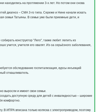
они находились на протяжении 3-х лет. Но потом они снова
етей диагноз – СМА 3-го типа. Сереже и Нине начали искать
ная семья Татьяны. В семье уже были приемные дети, и
собирать конструктор "Лего", также любит лепить из
шо учится, учителя его хвалят. Из-за серьёзного заболевания,
требуется обследование госпитализация, курсы инъекций
ный откашливатель.
вно выросли и имеют свои семьи.
 создать доступную среду для детей с инвалидностью – широкие
ебя комфортно.
ту. В ИПРА вписана только коляска с электроприводом, поэтому