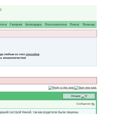
!
логи
Галерея
Календарь
Пользователи
Поиск
Помощь
нда любым из этих
способов
сь мошенничества!
Опции
Сообщение
#1
старшей сестрой Ниной, так как родители были лишены