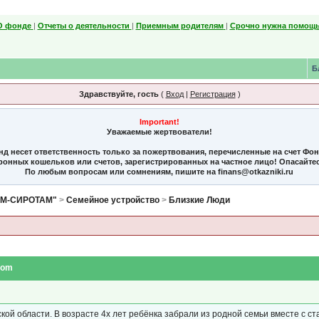
О фонде
|
Отчеты о деятельности
|
Приемным родителям
|
Срочно нужна помощь
Б
Здравствуйте, гость
(
Вход
|
Регистрация
)
Important!
Уважаемые жертвователи!
нд несет ответственность только за пожертвования, перечисленные на счет Фо
тронных кошельков или счетов, зарегистрированных на частное лицо! Опасайте
По любым вопросам или сомнениям, пишите на finans@otkazniki.ru
ЯМ-СИРОТАМ"
>
Семейное устройство
>
Близкие Люди
com
кой области. В возрасте 4х лет ребёнка забрали из родной семьи вместе с 