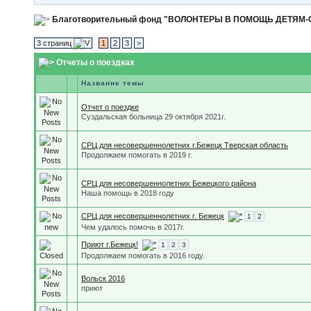
Благотворительный фонд "ВОЛОНТЕРЫ В ПОМОЩЬ ДЕТЯМ
3 страниц
1
2
3
>
Отчеты о поездках
Название темы
Отчет о поездке
Суздальская больница 29 октября 2021г.
CРЦ для несовершеннолетних г.Бежецк Тверская область
Продолжаем помогать в 2019 г.
СРЦ для несовершеннолетних Бежецкого района
Наша помощь в 2018 году
СРЦ для несовершеннолетних г. Бежецк
1
2
Чем удалось помочь в 2017г.
Приют г.Бежецк!
1
2
3
Продолжаем помогать в 2016 году.
Вольск 2016
приют