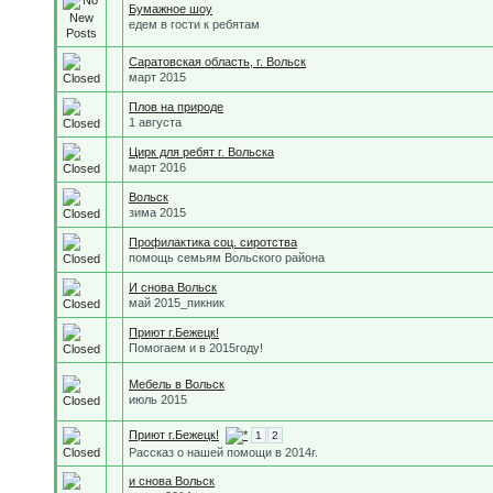
Бумажное шоу
едем в гости к ребятам
Саратовская область, г. Вольск
март 2015
Плов на природе
1 августа
Цирк для ребят г. Вольска
март 2016
Вольск
зима 2015
Профилактика соц. сиротства
помощь семьям Вольского района
И снова Вольск
май 2015_пикник
Приют г.Бежецк!
Помогаем и в 2015году!
Мебель в Вольск
июль 2015
Приют г.Бежецк!
1
2
Рассказ о нашей помощи в 2014г.
и снова Вольск