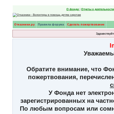
О фонде
|
Отчеты о деятельност
Отказники.ру
Правила форума
Сделать пожертвование
Здравствуйте
I
Уважаемы
Обратите внимание, что Фон
пожертвования, перечисле
с
У Фонда нет электро
зарегистрированных на частн
По любым вопросам или сомне