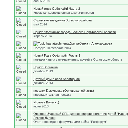
осень 2014
Новый год в Орёл идёт! Часть 2
Кромская коррекционная школа-интернат
Сиротские заведения Вольского района
май 2014
Приют "Волжанка" города Вольска Саратовской области
Апрель 2014
Дом ребенка г. Александрова
Поездка 10 февраля 2014
Новый Год в Орёл идёт! Часть 1
поездка наших замечательных друзей в Орловскую область
Приют Волжанка
декабрь 2013
Детский дом в селе Белогорное
декабрь 2013
поселок Глазуновка (Орловская область)
предварительная поездка
И снова Вольск :)
июнь 2013
Орехово-Зуевский СРЦ для несовершеннолетних детей "Наш до
Ликино-Дулево
Очет о поездке с форумчанами сайта "Регфорум"