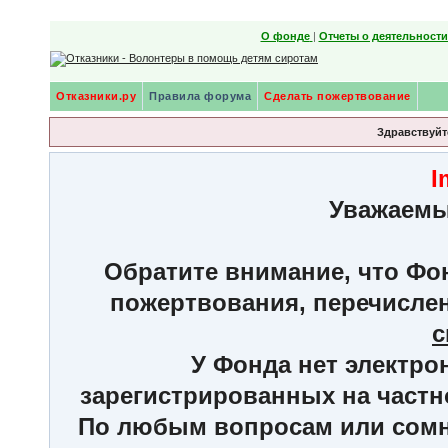
О фонде
|
Отчеты о деятельност
Отказники.ру
Правила форума
Сделать пожертвование
Здравствуйте
I
Уважаемы
Обратите внимание, что Фон
пожертвования, перечисле
с
У Фонда нет электро
зарегистрированных на частн
По любым вопросам или сомне