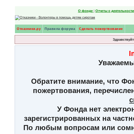
О фонде
|
Отчеты о деятельност
Отказники.ру
Правила форума
Сделать пожертвование
Здравствуйте
I
Уважаемы
Обратите внимание, что Фон
пожертвования, перечисле
с
У Фонда нет электро
зарегистрированных на частн
По любым вопросам или сомне