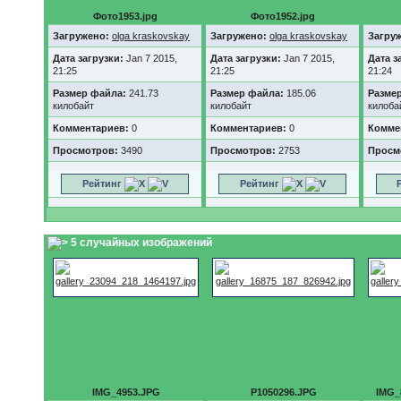
Фото1953.jpg
Фото1952.jpg
Загружено:
olga kraskovskay
Загружено:
olga kraskovskay
Загру
Дата загрузки:
Jan 7 2015,
Дата загрузки:
Jan 7 2015,
Дата з
21:25
21:25
21:24
Размер файла:
241.73
Размер файла:
185.06
Разме
килобайт
килобайт
килоба
Комментариев:
0
Комментариев:
0
Комме
Просмотров:
3490
Просмотров:
2753
Просм
Рейтинг
Рейтинг
5 случайных изображений
IMG_4953.JPG
P1050296.JPG
IMG_