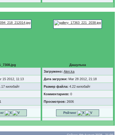
_7308.jpg
Дашулька
a
Загружено:
Alen.ka
r 15 2012, 11:13
Дата загрузки:
Mar 28 2012, 21:18
.17 килобайт
Размер файла:
4.22 килобайт
Комментариев:
0
1
Просмотров:
2606
инг
Рейтинг
Сейчас: 6th August 2026 - 21:09