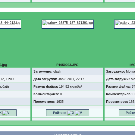
0.jpg
P1050293.JPG
IMG
Загружено:
olash
Загружено:
Moty
12, 11:00
Дата загрузки:
Jan 8 2011, 22:17
Дата загрузки:
Ma
лобайт
Размер файла:
194.52 килобайт
Размер файла:
74
Комментариев:
0
Комментариев:
0
Просмотров:
1635
Просмотров:
185
Рейтинг
Рейт
Текстовая версия