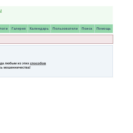
!
логи
Галерея
Календарь
Пользователи
Поиск
Помощь
нда любым из этих
способов
сь мошенничества!