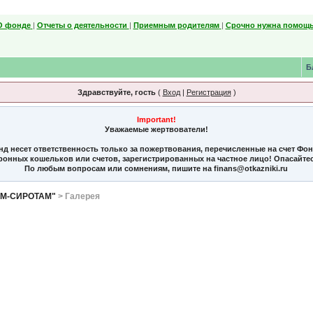
О фонде
|
Отчеты о деятельности
|
Приемным родителям
|
Срочно нужна помощь
Б
Здравствуйте, гость
(
Вход
|
Регистрация
)
Important!
Уважаемые жертвователи!
нд несет ответственность только за пожертвования, перечисленные на счет Фо
тронных кошельков или счетов, зарегистрированных на частное лицо! Опасайте
По любым вопросам или сомнениям, пишите на finans@otkazniki.ru
ЯМ-СИРОТАМ"
> Галерея