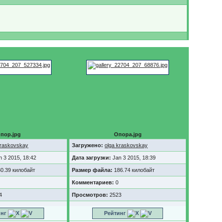
пор.jpg
Опора.jpg
kraskovskay
Загружено:
olga kraskovskay
n 3 2015, 18:42
Дата загрузки:
Jan 3 2015, 18:39
0.39 килобайт
Размер файла:
186.74 килобайт
Комментариев:
0
4
Просмотров:
2523
инг
Рейтинг