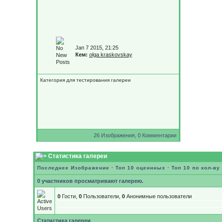
Jan 7 2015, 21:25
Кем:
olga kraskovskay
Категория для тестирования галереи
26 Изображения, 0 Комментарии
Статистика галереи
Последнее Изображение
·
Топ 10 оценнных
·
Топ 10 по кол-в
0 участников просматривают галерею.
0
Гости,
0
Пользователи,
0
Анонимные пользователи
Статистика галереи