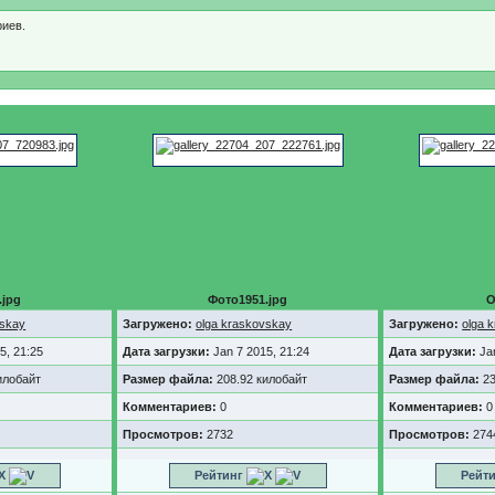
иев.
.jpg
Фото1951.jpg
О
vskay
Загружено:
olga kraskovskay
Загружено:
olga 
5, 21:25
Дата загрузки:
Jan 7 2015, 21:24
Дата загрузки:
Ja
илобайт
Размер файла:
208.92 килобайт
Размер файла:
23
Комментариев:
0
Комментариев:
0
Просмотров:
2732
Просмотров:
274
Рейтинг
Рейт