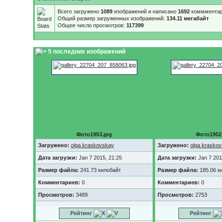
Всего загружено
1089
изображений и написано
1692
коммментар
Общий размер загруженных изображений:
134.11 мегабайт
Общее число просмотров:
117399
5 последних изображений
Фото1953.jpg
Фото1952
Загружено:
olga kraskovskay
Загружено:
olga krasko
Дата загрузки:
Jan 7 2015, 21:25
Дата загрузки:
Jan 7 201
Размер файла:
241.73 килобайт
Размер файла:
185.06 к
Комментариев:
0
Комментариев:
0
Просмотров:
3489
Просмотров:
2753
Рейтинг
Рейтинг