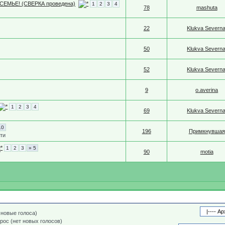
 В СЕМЬЕ! (СВЕРКА проведена)
1
2
3
4
78
mashuta
22
Klukva Severna
50
Klukva Severna
52
Klukva Severna
9
o.averina
1
2
3
4
69
Klukva Severna
10
196
Примкнувшая
сти
1
2
3
» 5
90
motia
 новые голоса)
рос (нет новых голосов)