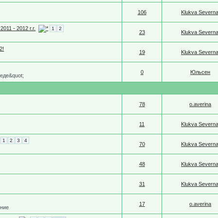
106
Klukva Severna
11 - 2012 г.г.
1
2
23
Klukva Severna
2!
19
Klukva Severna
0
Юльсен
беде&quot;
78
o.averina
11
Klukva Severna
1
2
3
4
70
Klukva Severna
48
Klukva Severna
31
Klukva Severna
17
o.averina
ение