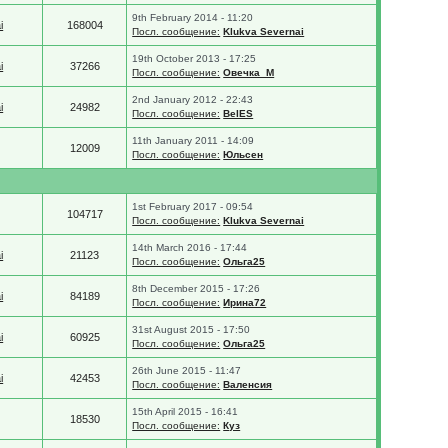
9th February 2014 - 11:20
i
168004
Посл. сообщение:
Klukva Severnai
19th October 2013 - 17:25
i
37266
Посл. сообщение:
Овечка_М
2nd January 2012 - 22:43
i
24982
Посл. сообщение:
BelES
11th January 2011 - 14:09
12009
Посл. сообщение:
Юльсен
1st February 2017 - 09:54
104717
Посл. сообщение:
Klukva Severnai
14th March 2016 - 17:44
i
21123
Посл. сообщение:
Ольга25
8th December 2015 - 17:26
i
84189
Посл. сообщение:
Ирина72
31st August 2015 - 17:50
i
60925
Посл. сообщение:
Ольга25
26th June 2015 - 11:47
i
42453
Посл. сообщение:
Валенсия
15th April 2015 - 16:41
18530
Посл. сообщение:
Куз