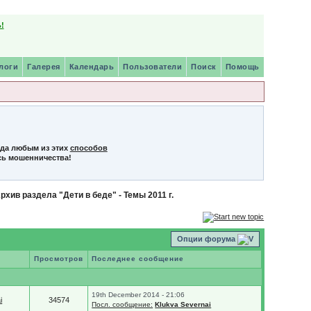
!
логи
Галерея
Календарь
Пользователи
Поиск
Помощь
нда любым из этих
способов
сь мошенничества!
рхив раздела "Дети в беде" - Темы 2011 г.
Опции форума
Просмотров
Последнее сообщение
19th December 2014 - 21:06
i
34574
Посл. сообщение:
Klukva Severnai