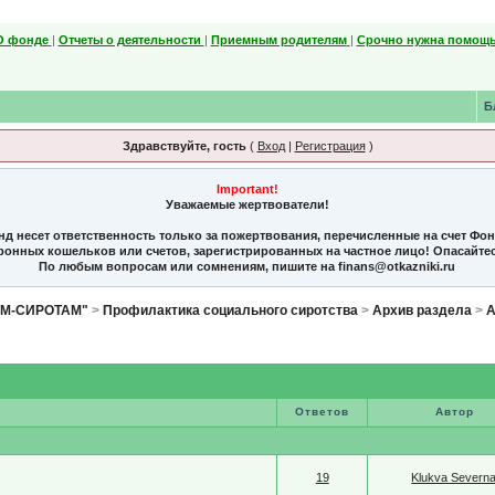
О фонде
|
Отчеты о деятельности
|
Приемным родителям
|
Срочно нужна помощь
Б
Здравствуйте, гость
(
Вход
|
Регистрация
)
Important!
Уважаемые жертвователи!
нд несет ответственность только за пожертвования, перечисленные на счет Фо
тронных кошельков или счетов, зарегистрированных на частное лицо! Опасайте
По любым вопросам или сомнениям, пишите на finans@otkazniki.ru
ЯМ-СИРОТАМ"
>
Профилактика социального сиротства
>
Архив раздела
>
А
Ответов
Автор
19
Klukva Severna