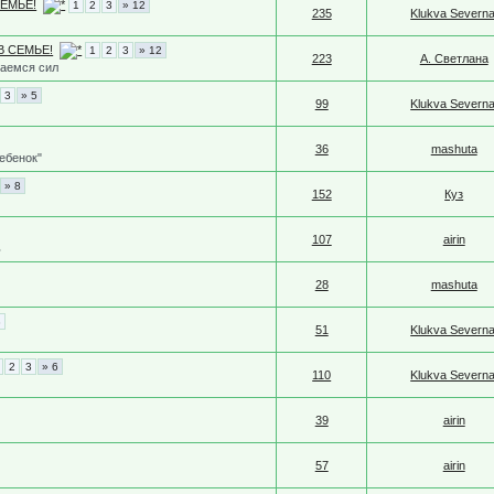
 СЕМЬЕ!
1
2
3
» 12
235
Klukva Severna
- В СЕМЬЕ!
1
2
3
» 12
223
А. Светлана
раемся сил
3
» 5
99
Klukva Severna
36
mashuta
ебенок"
» 8
152
Куз
107
airin
ь
28
mashuta
3
51
Klukva Severna
2
3
» 6
110
Klukva Severna
39
airin
57
airin