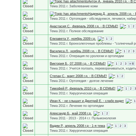
Антон А., январь 2010 г.р. - В
Тема 2011 г. Заболевание кожи
Надежда Д., апрель 2008 г.р. 
Тема 2011 г. Ортопедия - обследуемся, лечимся, наби
Анастасия С., февраль 2008 г.р. - В СЕМЬЕ!
1
2
Тема 2011 г. Полное обследование
Елизавета У., ноябрь 2009 г.р.
1
2
Тема 2011 г. Бронхолегочные проблемы - "солнечный р
Василиса Л., ноябрь 2008 г.р. - В СЕМЬЕ!
1
2
3
Тема 2011 г. Операция по урологии и ортопедии
Виктория Б., 07.2008 г.р. - В СЕМЬЕ!
1
2
3
» 6
Тема 2011 г. Учится ползать, переворачиваться, ходит
Степан С., март 2008 г.р. - В СЕМЬЕ!
1
2
Тема 2011 г. Ортопедия - долгое лечение
Тимофей Р., февраль 2010 г.р. - В СЕМЬЕ!
1
2
Тема 2011 г. Хирургическая операция
Иван К. - не слышит и Дмитрий Е. - слабо видит
1
Тема 2011 г. Лечение по ортопедии
Александр Б., май 2008 г.р.
1
2
Тема 2011 - 2013 - 2014 г.г. Пульмонология
Вадим Р., апрель 2008 г.р - 1-я тема
1
2
3
Тема 2011 г. Хирургическая операция