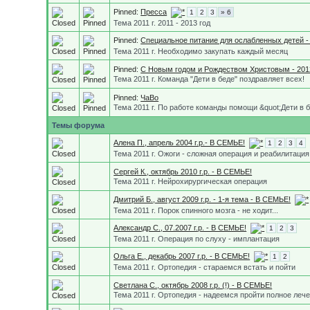
Pinned:
Пресса
1
2
3
» 6
Тема 2011 г. 2011 - 2013 год
Pinned:
Специальное питание для ослабленных детей - 20
Тема 2011 г. Необходимо закупать каждый месяц
Pinned:
С Новым годом и Рождеством Христовым - 201
Тема 2011 г. Команда "Дети в беде" поздравляет всех!
Pinned:
ЧаВо
Тема 2011 г. По работе команды помощи &quot;Дети в 
Темы форума
Алена П., апрель 2004 г.р.- В СЕМЬЕ!
1
2
3
4
Тема 2011 г. Ожоги - сложная операция и реабилитация
Сергей К., октябрь 2010 г.р. - В СЕМЬЕ!
Тема 2011 г. Нейрохирургическая операция
Дмитрий Б., август 2009 г.р. - 1-я тема - В СЕМЬЕ!
Тема 2011 г. Порок спинного мозга - не ходит...
Александр С., 07.2007 г.р. - В СЕМЬЕ!
1
2
3
Тема 2011 г. Операция по слуху - имплантация
Ольга Е., декабрь 2007 г.р. - В СЕМЬЕ!
1
2
Тема 2011 г. Ортопедия - стараемся встать и пойти
Светлана С., октябрь 2008 г.р. (!) - В СЕМЬЕ!
Тема 2011 г. Ортопедия - надеемся пройти полное леч