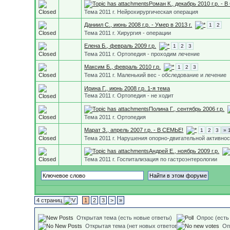
Роман К., декабрь 2010 г.р. -
Тема 2011 г. Нейрохирургическая операция
Даниил С., июнь 2008 г.р. - Умер в 2013 г.
1
2
Тема 2011 г. Хирургия - операции
Елена Б., февраль 2009 г.р.
1
2
3
Тема 2011 г. Ортопедия - проходим лечение
Максим Б., февраль 2010 г.р.
1
2
3
Тема 2011 г. Маленький вес - обследование и лечение
Ирина Г., июнь 2008 г.р. 1-я тема
Тема 2011 г. Ортопедия - не ходит
Полина Г., сентябрь 2006 г.р.
Тема 2011 г. Ортопедия
Марат З., апрель 2007 г.р. - В СЕМЬЕ!
1
2
3
» 
Тема 2011 г. Нарушения опорно-двигательной активно
Андрей Е., ноябрь 2009 г.р.
Тема 2011 г. Госпитализация по гастроэнтерологии
4 страниц
1
2
3
>
»
Открытая тема (есть новые ответы)
Опрос (есть
Открытая тема (нет новых ответов)
Оп