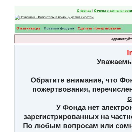
О фонде
|
Отчеты о деятельност
Отказники.ру
Правила форума
Сделать пожертвование
Здравствуйте
I
Уважаемы
Обратите внимание, что Фон
пожертвования, перечисле
с
У Фонда нет электро
зарегистрированных на частн
По любым вопросам или сомне