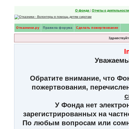
О фонде
|
Отчеты о деятельност
Отказники.ру
Правила форума
Сделать пожертвование
Здравствуйте
I
Уважаемы
Обратите внимание, что Фон
пожертвования, перечисле
с
У Фонда нет электро
зарегистрированных на частн
По любым вопросам или сомне