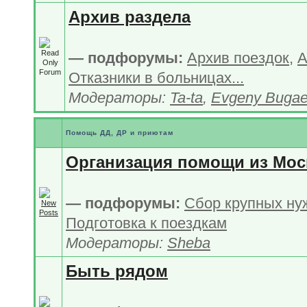
Архив раздела
— подфорумы:
Архив поездок
,
А
Отказники в больницах...
Модераторы:
Ta-ta
,
Evgeny Buga
Помощь ДД, ДР и приютам
Организация помощи из Мо
— подфорумы:
Сбор крупных ну
Подготовка к поездкам
Модераторы:
Sheba
Быть рядом