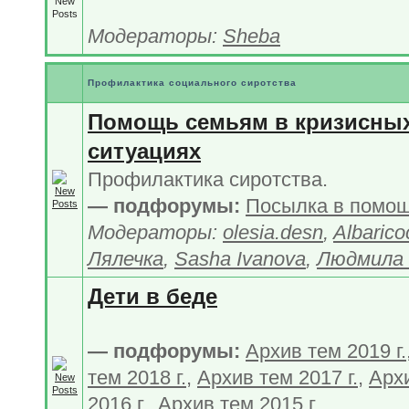
Модераторы:
Sheba
Профилактика социального сиротства
Помощь семьям в кризисны
ситуациях
Профилактика сиротства.
— подфорумы:
Посылка в помо
Модераторы:
olesia.desn
,
Albarico
Лялечка
,
Sasha Ivanova
,
Людмила 
Дети в беде
— подфорумы:
Архив тем 2019 г.
тем 2018 г.
,
Архив тем 2017 г.
,
Арх
2016 г.
,
Архив тем 2015 г.