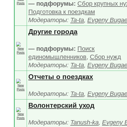
— подфорумы:
Сбор крупных н
Подготовка к поездкам
Модераторы:
Ta-ta
,
Evgeny Buga
Другие города
— подфорумы:
Поиск
единомышленников
,
Сбор нужд
Модераторы:
Ta-ta
,
Evgeny Buga
Отчеты о поездках
Модераторы:
Ta-ta
,
Evgeny Buga
Волонтерский уход
Модераторы:
Tanush-ka
,
Evgeny 