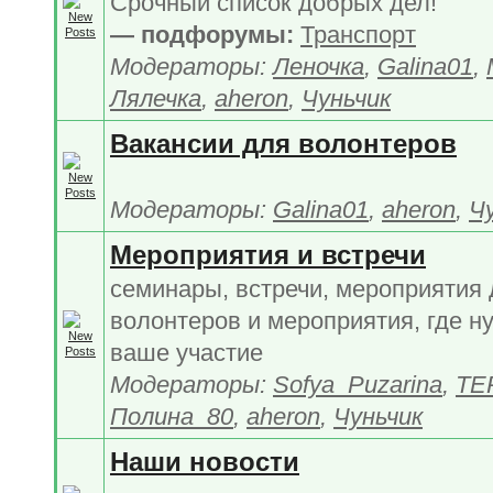
Срочный список добрых дел!
— подфорумы:
Транспорт
Модераторы:
Леночка
,
Galina01
,
Лялечка
,
aheron
,
Чуньчик
Вакансии для волонтеров
Модераторы:
Galina01
,
aheron
,
Ч
Мероприятия и встречи
семинары, встречи, мероприятия
волонтеров и мероприятия, где н
ваше участие
Модераторы:
Sofya_Puzarina
,
TE
Полина_80
,
aheron
,
Чуньчик
Наши новости