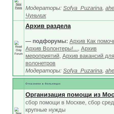
Модераторы:
Sofya_Puzarina
,
ahe
Чуньчик
Архив раздела
— подфорумы:
Архив Как помочь
Архив Волонтеры!...
,
Архив
мероприятий
,
Архив вакансий дл
волонетров
Модераторы:
Sofya_Puzarina
,
ahe
Отказники в больницах
Организация помощи из Мо
сбор помощи в Москве, сбор сред
крупные нужды