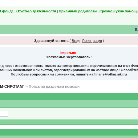
О фонде
|
Отчеты о деятельности
|
Приемным родителям
|
Срочно нужна помощь
Б
Здравствуйте, гость
(
Вход
|
Регистрация
)
Important!
Уважаемые жертвователи!
нд несет ответственность только за пожертвования, перечисленные на счет Фо
тронных кошельков или счетов, зарегистрированных на частное лицо! Опасайте
По любым вопросам или сомнениям, пишите на finans@otkazniki.ru
ЯМ-СИРОТАМ"
> Поиск по разделам помощи