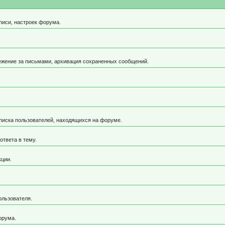
писи, настроек форума.
ежение за письмами, архивация сохраненных сообщений.
 списка пользователей, находящихся на форуме.
ответа в тему.
кции.
ользователя.
орума.