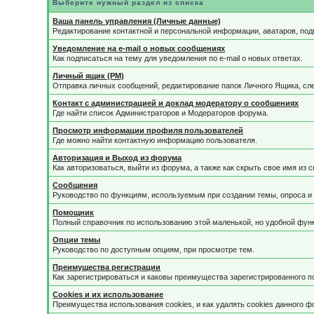
Выберите нужный раздел из списка
Ваша панель управления (Личные данные)
Редактирование контактной и персональной информации, аватаров, под
Уведомление на e-mail о новых сообщениях
Как подписаться на тему для уведомления по e-mail о новых ответах.
Личный ящик (PM)
Отправка личных сообщений, редактирование папок Личного Ящика, сл
Контакт с администрацией и доклад модератору о сообщениях
Где найти список Администраторов и Модераторов форума.
Просмотр информации профиля пользователей
Где можно найти контактную информацию пользователя.
Авторизация и Выход из форума
Как авторизоваться, выйти из форума, а также как скрыть свое имя из
Сообщения
Руководство по функциям, используемым при создании темы, опроса и 
Помощник
Полный справочник по использованию этой маленькой, но удобной фун
Опции темы
Руководство по доступным опциям, при просмотре тем.
Преимущества регистрации
Как зарегистрироваться и каковы преимущества зарегистрированного п
Cookies и их использование
Преимущества использования cookies, и как удалять cookies данного ф