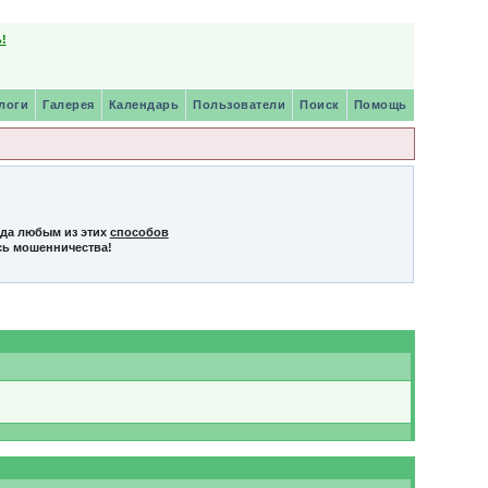
!
логи
Галерея
Календарь
Пользователи
Поиск
Помощь
нда любым из этих
способов
сь мошенничества!