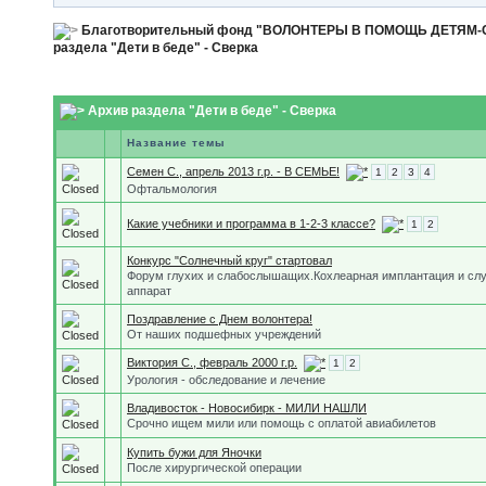
Благотворительный фонд "ВОЛОНТЕРЫ В ПОМОЩЬ ДЕТЯМ
раздела "Дети в беде" - Сверка
Архив раздела "Дети в беде" - Сверка
Название темы
Семен С., апрель 2013 г.р. - В СЕМЬЕ!
1
2
3
4
Офтальмология
Какие учебники и программа в 1-2-3 классе?
1
2
Конкурс "Солнечный круг" стартовал
Форум глухих и слабослышащих.Кохлеарная имплантация и сл
аппарат
Поздравление с Днем волонтера!
От наших подшефных учреждений
Виктория С., февраль 2000 г.р.
1
2
Урология - обследование и лечение
Владивосток - Новосибирк - МИЛИ НАШЛИ
Срочно ищем мили или помощь с оплатой авиабилетов
Купить бужи для Яночки
После хирургической операции