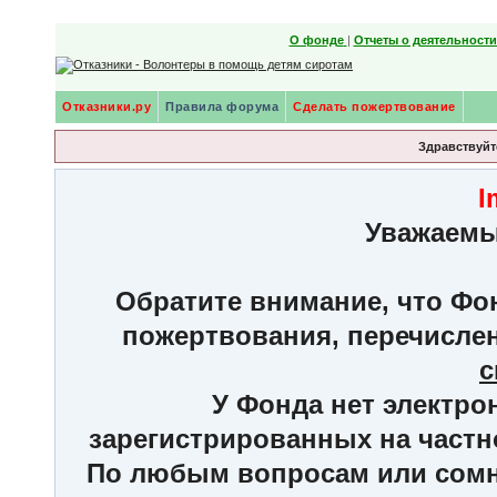
О фонде
|
Отчеты о деятельност
Отказники.ру
Правила форума
Сделать пожертвование
Здравствуйте
I
Уважаемы
Обратите внимание, что Фон
пожертвования, перечисле
с
У Фонда нет электро
зарегистрированных на частн
По любым вопросам или сомне