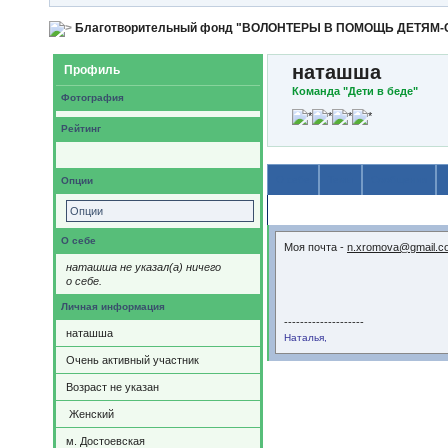
Благотворительный фонд "ВОЛОНТЕРЫ В ПОМОЩЬ ДЕТЯМ
наташша
Профиль
Команда "Дети в беде"
Фотография
Рейтинг
О себе
Темы
Сообщения
Опции
Содержимое
Опции
О себе
Моя почта -
n.xromova@gmail.c
наташша не указал(а) ничего
о себе.
Личная информация
--------------------
наташша
Наталья,
Очень активный участник
Возраст не указан
Женский
м. Достоевская