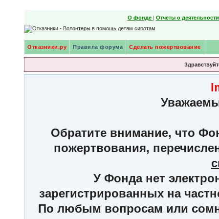
О фонде
|
Отчеты о деятельност
Отказники.ру
Правила форума
Сделать пожертвование
Здравствуйте
I
Уважаемы
Обратите внимание, что Фон
пожертвования, перечисле
с
У Фонда нет электро
зарегистрированных на частн
По любым вопросам или сомне