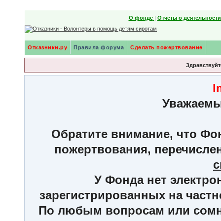
О фонде
|
Отчеты о деятельност
Отказники.ру
Правила форума
Сделать пожертвование
Здравствуйте
I
Уважаемы
Обратите внимание, что Фон
пожертвования, перечисле
с
У Фонда нет электро
зарегистрированных на частн
По любым вопросам или сомне