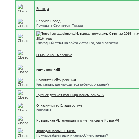
Вологда
Сергиев Посад
Помощь в Сергиевом Посаде
Истринцы помогают. Отчет за 2015 - на
2016 года
Ежегодный отчет на сайте Истра.РФ, где я работаю
О Маше из Смоленска
ищу сыночка!!!
Помогите найти ребенка!
Как узнать, где находиться ребенок отказник?
Луганск детская больница можем помочь?
Отказнички во Владивостоке
Контакты
Истринская РБ: ежегодный отчет на сайте Истра.РФ
Трагедия-малыш Стасик!
Нужна реабилитация и семья.С чего начать?