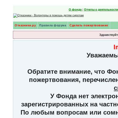
О фонде
|
Отчеты о деятельност
Отказники.ру
Правила форума
Сделать пожертвование
Здравствуйте
I
Уважаемы
Обратите внимание, что Фон
пожертвования, перечисле
с
У Фонда нет электро
зарегистрированных на частн
По любым вопросам или сомне