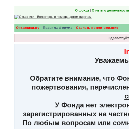
О фонде
|
Отчеты о деятельност
Отказники.ру
Правила форума
Сделать пожертвование
Здравствуйте
I
Уважаемы
Обратите внимание, что Фон
пожертвования, перечисле
с
У Фонда нет электро
зарегистрированных на частн
По любым вопросам или сомне