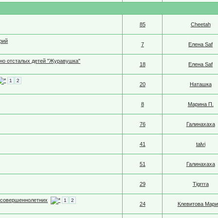
85
Cheetah
рий
7
Елена Saf
нно отсталых детей "Журавушка"
18
Елена Saf
1
2
20
Наташка
8
Марина П.
76
Галинахаха
41
talvi
51
Галинахаха
29
Tigrrra
есовершеннолетних
1
2
24
Клевитова Мари