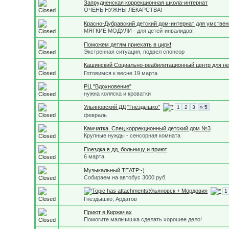
Запрудненская коррекционная школа-интернат
ОЧЕНЬ НУЖНЫ ЛЕКАРСТВА!
Красно-Дубравский детский дом-интернат для умстве
МЯГКИЕ МОДУЛИ - для детей-инвалидов!
Поможем детям приехать в цирк!
Экстренная ситуация, подвел спонсор
Кашинский Социально-реабилитационный центр для н
Готовимся к весне 19 марта
РЦ "Вдохновение"
нужна коляска и кроватки
Ульяновский ДД "Гнездышко"
1
2
3
» 5
февраль
Камчатка. Спец.коррекционный детский дом №3
Крупные нужды - сенсорная комната
Поездка в дд, больницу и приют
6 марта
Музыкальный ТЕАТР:-)
Собираем на автобус 3000 руб.
Ульяновск + Мордовия
1
Гнездышко, Ардатов
Приют в Киржачах
Помогите мальчишка сделать хорошее дело!