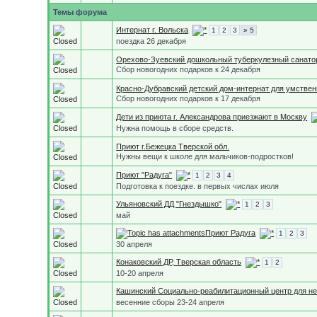
Темы форума
Интернат г. Вольска
1
2
3
» 5
поездка 26 декабря
Орехово-Зуевский дошкольный туберкулезный санато
Сбор новогодних подарков к 24 декабря
Красно-Дубравский детский дом-интернат для умстве
Сбор новогодних подарков к 17 декабря
Дети из приюта г. Александрова приезжают в Москву
Нужна помощь в сборе средств.
Приют г.Бежецка Тверской обл.
Нужны вещи к школе для мальчиков-подростков!
Приют "Радуга"
1
2
3
4
Подготовка к поездке. в первых числах июля
Ульяновский ДД "Гнездышко"
1
2
3
май
Приют Радуга
1
2
3
30 апреля
Конаковский ДР, Тверская область
1
2
10-20 апреля
Кашинский Социально-реабилитационный центр для н
весенние сборы 23-24 апреля