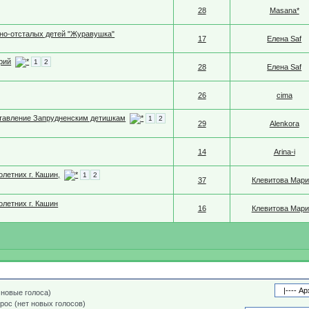
28
Masana*
нно-отсталых детей "Журавушка"
17
Елена Saf
рий
1
2
28
Елена Saf
26
cima
ставление Запрудненским детишкам
1
2
29
Alenkora
14
Arina-i
летних г. Кашин,
1
2
37
Клевитова Мари
летних г. Кашин
16
Клевитова Мари
 новые голоса)
рос (нет новых голосов)