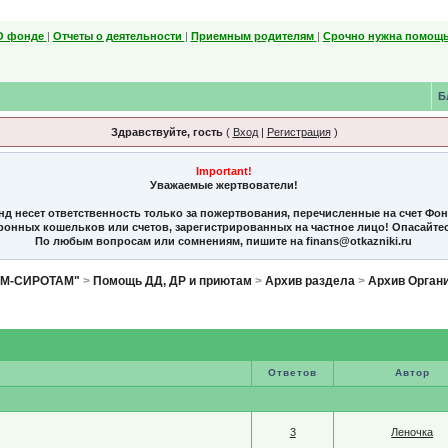
О фонде
|
Отчеты о деятельности
|
Приемным родителям
|
Срочно нужна помощь
Б
Здравствуйте, гость
(
Вход
|
Регистрация
)
Important!
Уважаемые жертвователи!
нд несет ответственность только за пожертвования, перечисленные на счет Фо
тронных кошельков или счетов, зарегистрированных на частное лицо! Опасайте
По любым вопросам или сомнениям, пишите на finans@otkazniki.ru
ЯМ-СИРОТАМ"
>
Помощь ДД, ДР и приютам
>
Архив раздела
>
Архив Орган
Ответов
Автор
3
Леночка