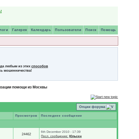
!
логи
Галерея
Календарь
Пользователи
Поиск
Помощь
нда любым из этих
способов
сь мошенничества!
изации помощи из Москвы
Опции форума
Просмотров
Последнее сообщение
6th December 2010 - 17:39
24462
Посл. сообщение:
Юльсен