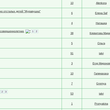
10
Alenkora
нно отсталых детей "Журавушка"
6
Елена Saf
4
Наташка
есовершеннолетних
1
2
38
Клевитова Мари
5
Ольга
91
talvi
3
Егор Миронов
10
Галинахаха
7
Gremya
2
3
53
talvi
1
Pronyakina