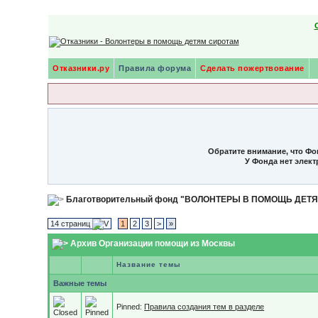
Отказники.ру
Правила форума
Сделать пожертвование
Обратите внимание, что Фо
У Фонда нет элек
Благотворительный фонд "ВОЛОНТЕРЫ В ПОМОЩЬ ДЕТ
14 страниц
1
2
3
>
»
Архив Организации помощи из Москвы
Название темы
Важные темы
Pinned:
Правила создания тем в разделе