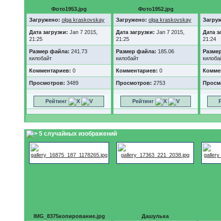
Фото1953.jpg
Фото1952.jpg
Загружено:
olga kraskovskay
Загружено:
olga kraskovskay
Загру
Дата загрузки:
Jan 7 2015,
Дата загрузки:
Jan 7 2015,
Дата з
21:25
21:25
21:24
Размер файла:
241.73
Размер файла:
185.06
Разме
килобайт
килобайт
килоба
Комментариев:
0
Комментариев:
0
Комме
Просмотров:
3489
Просмотров:
2753
Просм
Рейтинг
Рейтинг
5 случайных изображений
IMG_8375копирование.jpg
Дашулька