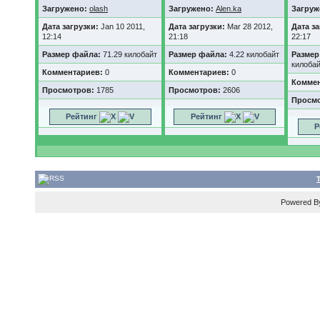
Загружено:
olash
Загружено:
Alen.ka
Загруж
Дата загрузки:
Jan 10 2011,
Дата загрузки:
Mar 28 2012,
Дата з
12:14
21:18
22:17
Размер файла:
71.29 килобайт
Размер файла:
4.22 килобайт
Размер
килоба
Комментариев:
0
Комментариев:
0
Коммен
Просмотров:
1785
Просмотров:
2606
Просм
Рейтинг
Рейтинг
Р
Powered 