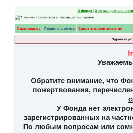
О фонде
|
Отчеты о деятельност
Отказники.ру
Правила форума
Сделать пожертвование
Здравствуйте
I
Уважаемы
Обратите внимание, что Фон
пожертвования, перечисле
с
У Фонда нет электро
зарегистрированных на частн
По любым вопросам или сомне