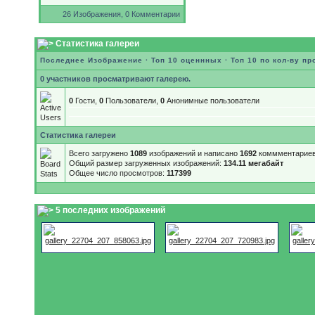
26 Изображения, 0 Комментарии
Статистика галереи
Последнее Изображение
·
Топ 10 оценнных
·
Топ 10 по кол-ву п
0 участников просматривают галерею.
0
Гости,
0
Пользователи,
0
Анонимные пользователи
Статистика галереи
Всего загружено
1089
изображений и написано
1692
коммментариев
Общий размер загруженных изображений:
134.11 мегабайт
Общее число просмотров:
117399
5 последних изображений