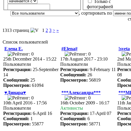
Только с
фотографией
, сортировать по
с
1313 страниц
1
2
3
>
»
Список пользователей
Елена Е.
#Elena#
!sveta
25th December 2014 - 15:22
17th August 2017 - 23:10
2nd Ma
Пользователи
Пользователи
Польз
Регистрация:
25-September
Регистрация:
9-February 11
Регис
14
Сообщений:
26
08
Сообщений:
25
Просмотров:
56819
Сообщ
Просмотров:
61094
Просм
♥Динара♥
***Александра***
***М
10th April 2016 - 17:56
16th October 2009 - 16:17
11th Ja
Пользователи
Активисты
Польз
Регистрация:
6-April 16
Регистрация:
17-April 07
Регис
Сообщений:
1
Сообщений:
6
Сообщ
Просмотров:
55877
Просмотров:
58771
Просм