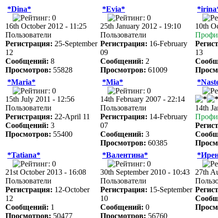
*Dina*
*Evia*
*irina
16th October 2012 - 11:25
25th January 2012 - 19:10
10th O
Пользователи
Пользователи
Профи
Регистрация:
25-September
Регистрация:
16-February
Регис
12
09
13
Сообщений:
8
Сообщений:
2
Сообщ
Просмотров:
55828
Просмотров:
61009
Просм
*Maria*
*Mia*
*Nast
15th July 2011 - 12:56
14th February 2007 - 22:14
Пользователи
Пользователи
14th Ja
Регистрация:
22-April 11
Регистрация:
14-February
Профи
Сообщений:
3
07
Регис
Просмотров:
55400
Сообщений:
3
Сообщ
Просмотров:
60385
Просм
*Tatiana*
*Валентина*
*Ире
21st October 2013 - 16:08
30th September 2010 - 10:43
27th A
Пользователи
Пользователи
Польз
Регистрация:
12-October
Регистрация:
15-September
Регис
12
10
Сообщ
Сообщений:
1
Сообщений:
0
Просм
Просмотров:
50477
Просмотров:
56760