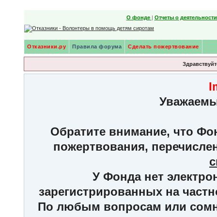
О фонде
|
Отчеты о деятельност
Отказники.ру
Правила форума
Сделать пожертвование
Здравствуйте
I
Уважаемы
Обратите внимание, что Фон
пожертвования, перечисле
с
У Фонда нет электро
зарегистрированных на частн
По любым вопросам или сомне