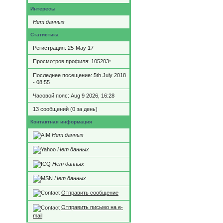
Интересы
Нет данных
Статистика
Регистрация: 25-May 17
Просмотров профиля: 105203
*
Последнее посещение: 5th July 2018
- 08:55
Часовой пояс: Aug 9 2026, 16:28
13 сообщений (0 за день)
Контактная информация
Нет данных
Нет данных
Нет данных
Нет данных
Отправить сообщение
Отправить письмо на e-
mail