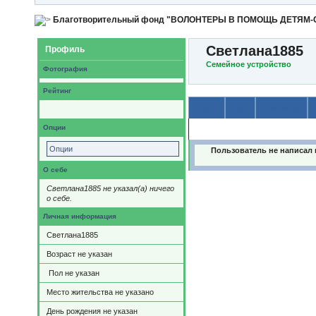
Благотворительный фонд "ВОЛОНТЕРЫ В ПОМОЩЬ ДЕТЯМ
Светлана1885
Профиль
Семейное устройство
Фотография
Рейтинг
О себе
Темы
Сообщения
Опции
Содержимое
Опции
Пользователь не написал 
О себе
Светлана1885 не указал(а) ничего
о себе.
Личная информация
Светлана1885
Возраст не указан
Пол не указан
Место жительства не указано
День рождения не указан