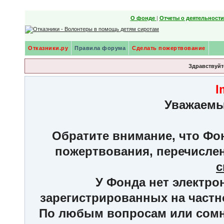
О фонде
|
Отчеты о деятельност
Отказники.ру
Правила форума
Сделать пожертвование
Здравствуйте
I
Уважаемы
Обратите внимание, что Фон
пожертвования, перечисле
с
У Фонда нет электро
зарегистрированных на частн
По любым вопросам или сомне