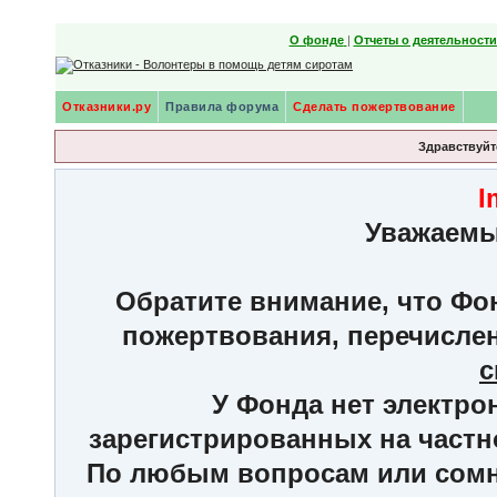
О фонде
|
Отчеты о деятельност
Отказники.ру
Правила форума
Сделать пожертвование
Здравствуйте
I
Уважаемы
Обратите внимание, что Фон
пожертвования, перечисле
с
У Фонда нет электро
зарегистрированных на частн
По любым вопросам или сомне