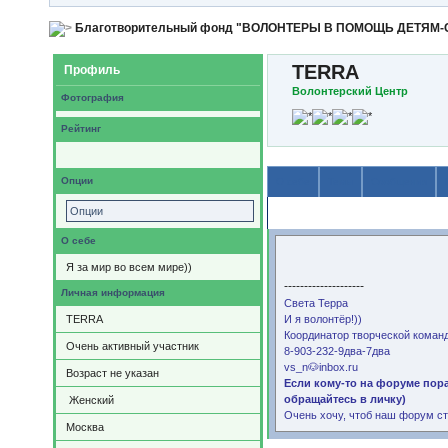
Благотворительный фонд "ВОЛОНТЕРЫ В ПОМОЩЬ ДЕТЯМ
TERRA
Профиль
Волонтерский Центр
Фотография
Рейтинг
Опции
О себе
Темы
Сообщения
Опции
Содержимое
О себе
Я за мир во всем мире))
--------------------
Личная информация
Света Терра
TERRA
И я волонтёр!))
Координатор творческой команд
Очень активный участник
8-903-232-9два-7два
vs_n🐶inbox.ru
Возраст не указан
Если кому-то на форуме пор
обращайтесь в личку)
Женский
Очень хочу, чтоб наш форум ст
Москва