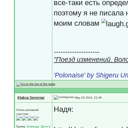
все-таки есть опред
поэтому я не писала 
моим словам
--------------------
"Поезд изменений. Вол
'Polonaise' by Shigeru 
Klukva Severnai
May 18 2014, 21:49
Надя:
Очень активный
участник
Группа:
Команда "Дети в