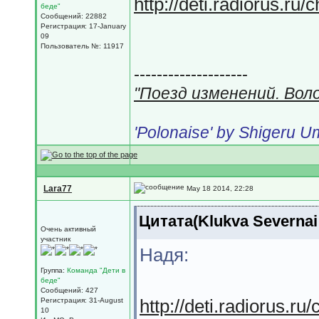
http://deti.radiorus.ru/
беде"
Сообщений: 22882
Регистрация: 17-January
09
Пользователь №: 11917
--------------------
"Поезд изменений. Вол
'Polonaise' by Shigeru 
Lara77
May 18 2014, 22:28
Цитата(Klukva Severnai
Очень активный
участник
Надя:
Группа:
Команда "Дети в
беде"
Сообщений: 427
http://deti.radiorus.ru
Регистрация: 31-August
10