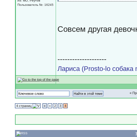
Из: МО, Реутов
Пользователь №: 16245
Совсем другая девочк
--------------------
Лариса (Prosto-lo собака m
« П
4 страниц
«
<
2
3
4