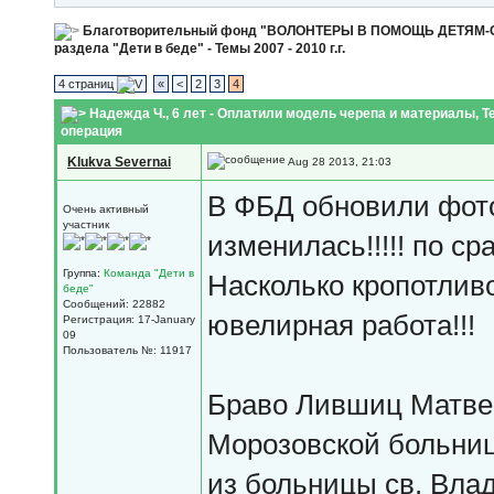
Благотворительный фонд "ВОЛОНТЕРЫ В ПОМОЩЬ ДЕТЯМ
раздела "Дети в беде" - Темы 2007 - 2010 г.г.
4 страниц
«
<
2
3
4
Надежда Ч., 6 лет - Оплатили модель черепа и материалы
, 
операция
Klukva Severnai
Aug 28 2013, 21:03
В ФБД обновили фот
Очень активный
участник
изменилась!!!!! по с
Группа:
Команда "Дети в
Насколько кропотлив
беде"
Сообщений: 22882
ювелирная работа!!!
Регистрация: 17-January
09
Пользователь №: 11917
Браво Лившиц Матвею
Морозовской больни
из больницы св. Вла