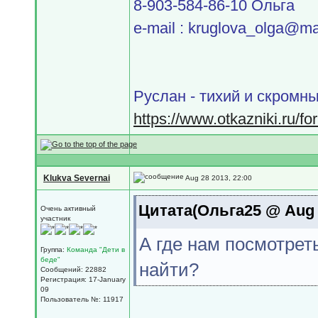
8-903-584-86-10 Ольга
e-mail : kruglova_olga@mai
Руслан - тихий и скромны
https://www.otkazniki.ru/
Klukva Severnai
Aug 28 2013, 22:00
Цитата(Ольга25 @ Aug 2
Очень активный
участник
А где нам посмотреть
Группа:
Команда "Дети в
беде"
найти?
Сообщений: 22882
Регистрация: 17-January
09
Пользователь №: 11917