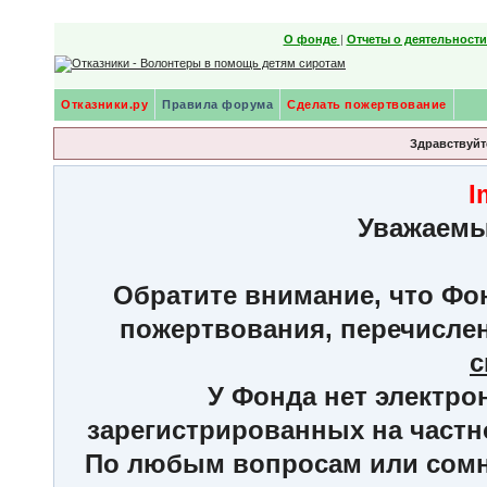
О фонде
|
Отчеты о деятельност
Отказники.ру
Правила форума
Сделать пожертвование
Здравствуйте
I
Уважаемы
Обратите внимание, что Фон
пожертвования, перечисле
с
У Фонда нет электро
зарегистрированных на частн
По любым вопросам или сомне