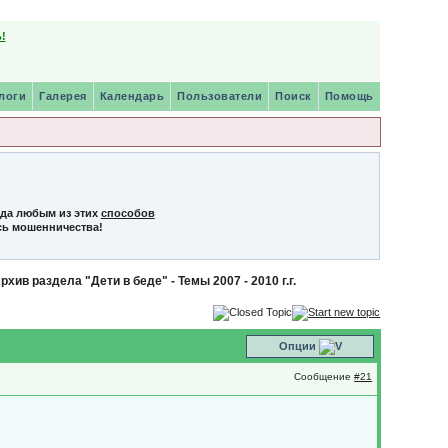
!
логи
Галерея
Календарь
Пользователи
Поиск
Помощь
нда любым из этих
способов
сь мошенничества!
рхив раздела "Дети в беде" - Темы 2007 - 2010 г.г.
Опции
Сообщение
#21