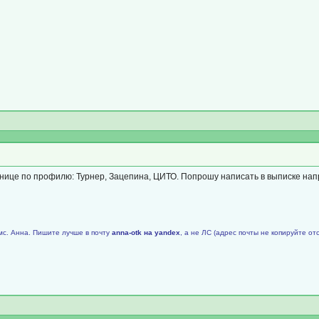
нице по профилю: Турнер, Зацепина, ЦИТО. Попрошу написать в выписке напр
мс. Анна. Пишите лучше в почту
аnnа-оtk на уаndех
, а не ЛС (адрес почты не копируйте от