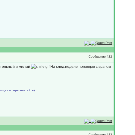
Сообщение
#22
лательный и милый
На след.неделе поговорю с врачом
сюда - а перепечатайте)
Сообщение
#23