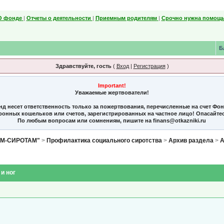
О фонде
|
Отчеты о деятельности
|
Приемным родителям
|
Срочно нужна помощь
Б
Здравствуйте, гость
(
Вход
|
Регистрация
)
Important!
Уважаемые жертвователи!
нд несет ответственность только за пожертвования, перечисленные на счет Фо
тронных кошельков или счетов, зарегистрированных на частное лицо! Опасайте
По любым вопросам или сомнениям, пишите на finans@otkazniki.ru
ЯМ-СИРОТАМ"
>
Профилактика социального сиротства
>
Архив раздела
>
А
 и ног