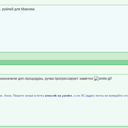
. рублей для Максика.
 назначили доп.процедуры, ручка прогрессирует заметно
мс. Анна. Пишите лучше в почту
аnnа-оtk на уаndех
, а не ЛС (адрес почты не копируйте от