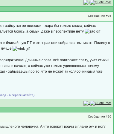
Сообщение
#25
жет займутся ее ножками - жара бы только спала, сейчас
балуется боюсь, а семьи, даже в перспективе нету
ют в ближайшую ПТ, в этот раз они собрались выписать Полину в
и лучше
порядок чище! Длинные слова, всё повторяет слету, учат стихи!
еныша в начале, а сейчас уже только удивляешься почему
хал - забываешь про то, что не может. (к колясочникам я уже
сюда - а перепечатайте)
Сообщение
#26
ышлёного человечка. А что говорят врачи в плане рук и ног?