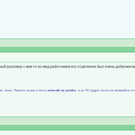
ный разговор с кем-то из мед.работников его отделения был очень доброже
мс. Анна. Пишите лучше в почту
аnnа-оtk на уаndех
, а не ЛС (адрес почты не копируйте от