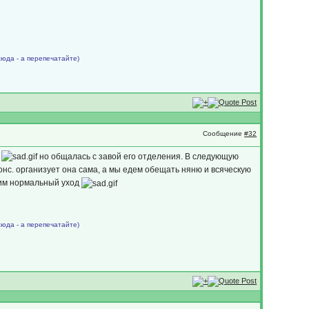
сюда - а перепечатайте)
Сообщение
#32
н
но общалась с завой его отделения. В следующую
нс. организует она сама, а мы едем обещать няню и всяческую
ь им нормальный уход
сюда - а перепечатайте)