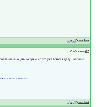
Сообщение
#27
авление в Зацепина прям, но это уже ближе к делу. Заодно и
сюда - а перепечатайте)