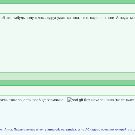
тоб что-нибудь получилось, вдруг удастся поставить парня на ноги. А тогда, м
очень тяжело, если вообще возможно...
Для начала наша "маленькая ц
мс. Анна. Пишите лучше в почту
аnnа-оtk на уаndех
, а не ЛС (адрес почты не копируйте от