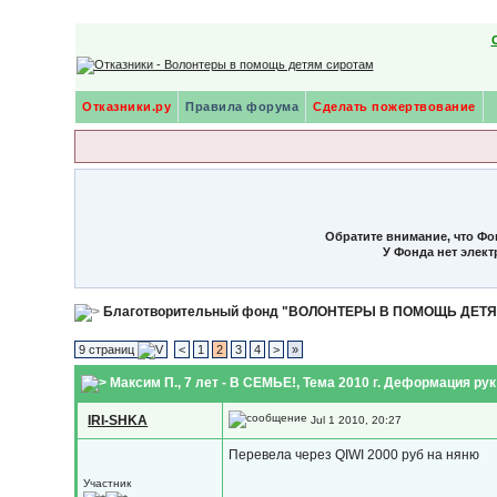
Отказники.ру
Правила форума
Сделать пожертвование
Обратите внимание, что Фо
У Фонда нет элек
Благотворительный фонд "ВОЛОНТЕРЫ В ПОМОЩЬ ДЕТ
9 страниц
<
1
2
3
4
>
»
Максим П., 7 лет - В СЕМЬЕ!
, Тема 2010 г. Деформация рук
IRI-SHKA
Jul 1 2010, 20:27
Перевела через QIWI 2000 руб на няню
Участник