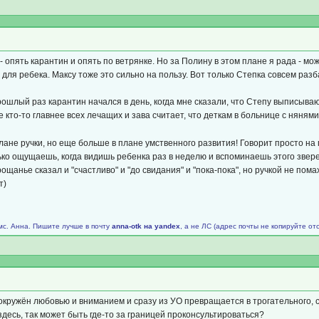
 - опять карантин и опять по ветрянке. Но за Полину в этом плане я рада - мо
 для ребека. Максу тоже это сильно на пользу. Вот только Степка совсем раз
рошлый раз карантин начался в день, когда мне сказали, что Степу выписыва
 кто-то главнее всех лечащих и зава считает, что деткам в больнице с няням
плане ручки, но еще больше в плане умственного развития! Говорит просто на 
ько ощущаешь, когда видишь ребенка раз в неделю и вспоминаешь этого звер
ощанье сказал и "счастливо" и "до свидания" и "пока-пока", но ручкой не пома
т)
мс. Анна. Пишите лучше в почту
аnnа-оtk на уаndех
, а не ЛС (адрес почты не копируйте от
окружён любовью и вниманием и сразу из УО превращается в трогательного, см
здесь, так может быть где-то за границей проконсультироваться?