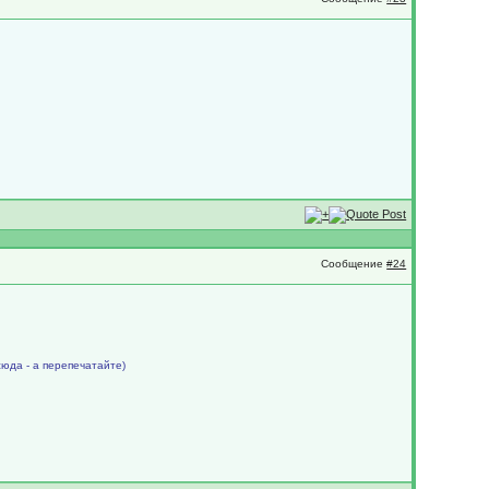
Сообщение
#24
сюда - а перепечатайте)