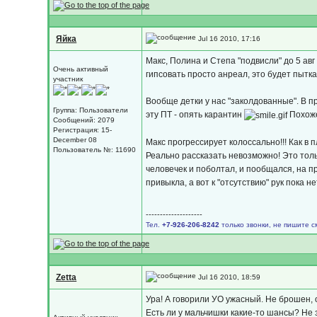
Яйка
Jul 16 2010, 17:16
Макс, Полина и Степа "подвисли" до 5 авг
Очень активный
гипсовать просто анреал, это будет пытка
участник
Вообще детки у нас "заколдованные". В п
Группа: Пользователи
эту ПТ - опять карантин
Похоже
Сообщений: 2079
Регистрация: 15-
December 08
Макс прогрессирует колоссально!!! Как в 
Пользователь №: 11690
Реально рассказать невозможно! Это тол
человечек и поболтал, и пообщался, на пр
привыкла, а вот к "отсутствию" рук пока не
--------------------
Тел.
+7-926-206-8242
только звонки, не пишите с
Zetta
Jul 16 2010, 18:59
Ура! А говорили УО ужасный. Не брошен, 
Есть ли у мальчишки какие-то шансы? Не 