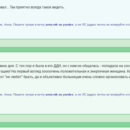
л... Так приятно всегда такое видеть.
мс. Анна. Пишите лучше в почту
аnnа-оtk на уаndех
, а не ЛС (адрес почты не копируйте от
ине дня. С тех пор я была в его ДДИ, но с ним не общалась - попадала на со
ьтацию! На первый взгляд ооооочень положительная и энергичная женщина. Ко
сирот "не любят" брать, да и объективно больницам очень сложно организоват
мс. Анна. Пишите лучше в почту
аnnа-оtk на уаndех
, а не ЛС (адрес почты не копируйте от