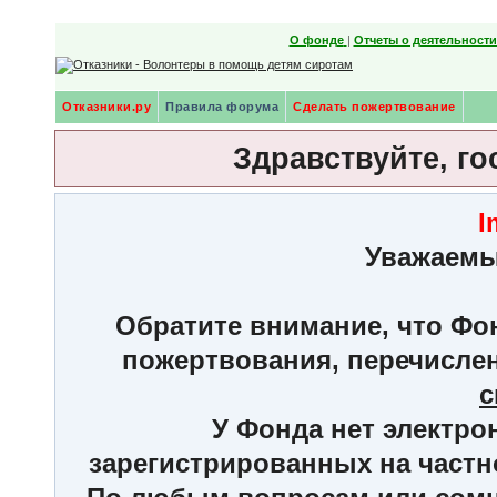
О фонде
|
Отчеты о деятельност
Отказники.ру
Правила форума
Сделать пожертвование
Здравствуйте, го
I
Уважаемы
Обратите внимание, что Фон
пожертвования, перечисле
с
У Фонда нет электро
зарегистрированных на частн