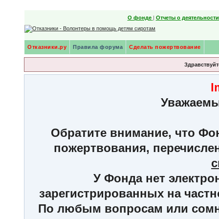
О фонде
|
Отчеты о деятельност
Отказники.ру
Правила форума
Сделать пожертвование
Здравствуйте
I
Уважаемы
Обратите внимание, что Фон
пожертвования, перечисле
с
У Фонда нет электро
зарегистрированных на частн
По любым вопросам или сомне