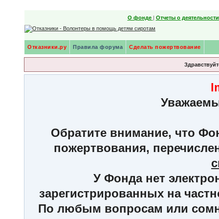
О фонде
|
Отчеты о деятельност
Отказники.ру
Правила форума
Сделать пожертвование
Здравствуйте
I
Уважаемы
Обратите внимание, что Фон
пожертвования, перечисле
с
У Фонда нет электро
зарегистрированных на частн
По любым вопросам или сомне