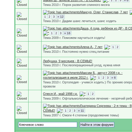
Мария Ш., апрель 2010 г.р. - В СЕМЬЕ!
1
2
3
» 6
Тема 2010 г. Порок развития спинного мозга
Мансур, Олег, Станислав, 7 лет
1
2
3
» 12
Тема 2010 г. Дадим шанс лечиться, шанс ходить
Даша, 4 года, ребёнок из ДР - В 
1
2
3
» 16
Тема 2009 г. Поможем научиться ходить!
Алена А., 7 лет
1
2
Тема 2010 г. Постоянно нужно спец.питание
Любушка, 9 месяцев - В СЕМЬЕ!
Тема 2010 г. Послеоперационный уход, нужна няня
Максим Б., август 2008 г.р. -
госпитализация в июле 2012 г.
1
2
3
» 6
Тема 2010 г. Ортопедия - учимся ходить:) По зрению опер
провели
Олеся И., май 1998 г.р.
1
2
Тема 2009 г. Офтальмологическое лечение - незрячий реб
Екатерина Сергеева - 2-я тема - В
СЕМЬЕ!
1
2
3
» 11
Тема 2007 г. Ожоги 4 степени (продолжение темы)