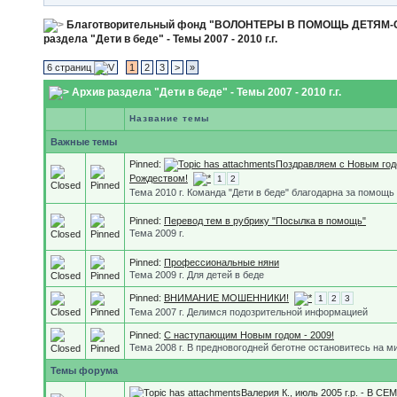
Благотворительный фонд "ВОЛОНТЕРЫ В ПОМОЩЬ ДЕТЯМ
раздела "Дети в беде" - Темы 2007 - 2010 г.г.
6 страниц
1
2
3
>
»
Архив раздела "Дети в беде" - Темы 2007 - 2010 г.г.
Название темы
Важные темы
Pinned:
Поздравляем с Новым год
Рождеством!
1
2
Тема 2010 г. Команда "Дети в беде" благодарна за помощь
Pinned:
Перевод тем в рубрику "Посылка в помощь"
Тема 2009 г.
Pinned:
Профессиональные няни
Тема 2009 г. Для детей в беде
Pinned:
ВНИМАНИЕ МОШЕННИКИ!
1
2
3
Тема 2007 г. Делимся подозрительной информацией
Pinned:
С наступающим Новым годом - 2009!
Тема 2008 г. В предновогодней беготне остановитесь на миг
Темы форума
Валерия К., июль 2005 г.р. - В СЕ