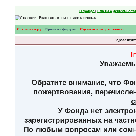
О фонде
|
Отчеты о деятельност
Отказники.ру
Правила форума
Сделать пожертвование
Здравствуйте
I
Уважаемы
Обратите внимание, что Фон
пожертвования, перечисле
с
У Фонда нет электро
зарегистрированных на частн
По любым вопросам или сомне