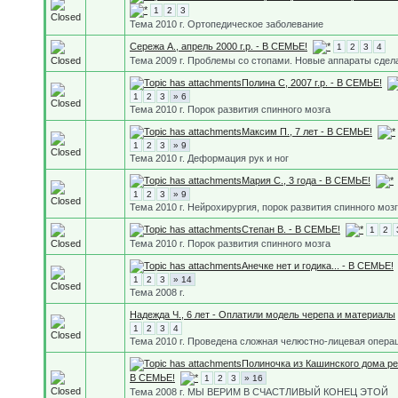
1
2
3
Тема 2010 г. Ортопедическое заболевание
Сережа А., апрель 2000 г.р. - В СЕМЬЕ!
1
2
3
4
Тема 2009 г. Проблемы со стопами. Новые аппараты сдел
Полина С, 2007 г.р. - В СЕМЬЕ!
1
2
3
» 6
Тема 2010 г. Порок развития спинного мозга
Максим П., 7 лет - В СЕМЬЕ!
1
2
3
» 9
Тема 2010 г. Деформация рук и ног
Мария С., 3 года - В СЕМЬЕ!
1
2
3
» 9
Тема 2010 г. Нейрохирургия, порок развития спинного моз
Степан В. - В СЕМЬЕ!
1
2
Тема 2010 г. Порок развития спинного мозга
Анечке нет и годика... - В СЕМЬЕ!
1
2
3
» 14
Тема 2008 г.
Надежда Ч., 6 лет - Оплатили модель черепа и материалы
1
2
3
4
Тема 2010 г. Проведена сложная челюстно-лицевая опера
Полиночка из Кашинского дома ре
В СЕМЬЕ!
1
2
3
» 16
Тема 2008 г. МЫ ВЕРИМ В СЧАСТЛИВЫЙ КОНЕЦ ЭТОЙ