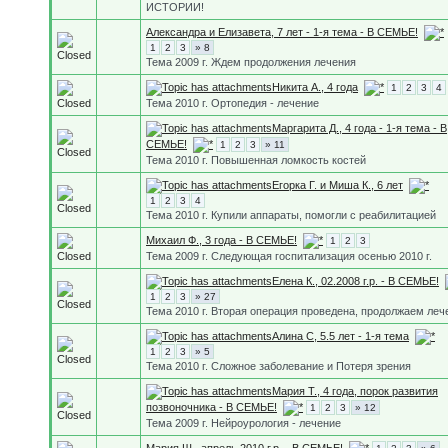
ИСТОРИИ!
Александра и Елизавета, 7 лет - 1-я тема - В СЕМЬЕ!
1
2
3
» 8
Тема 2009 г. Ждем продолжения лечения
Никита А., 4 года
1
2
3
4
Тема 2010 г. Ортопедия - лечение
Маргарита Д., 4 года - 1-я тема - В
СЕМЬЕ!
1
2
3
» 11
Тема 2010 г. Повышенная ломкость костей
Егорка Г. и Миша К., 6 лет
1
2
3
4
Тема 2010 г. Купили аппараты, помогли с реабилитацией
Михаил Ф., 3 года - В СЕМЬЕ!
1
2
3
Тема 2009 г. Следующая госпитализация осенью 2010 г.
Елена К., 02.2008 г.р. - В СЕМЬЕ!
1
2
3
» 27
Тема 2010 г. Вторая операция проведена, продолжаем леч
Алина С, 5.5 лет - 1-я тема
1
2
3
» 5
Тема 2010 г. Сложное заболевание и Потеря зрения
Мария Т., 4 года, порок развития
позвоночника - В СЕМЬЕ!
1
2
3
» 12
Тема 2009 г. Нейроурология - лечение