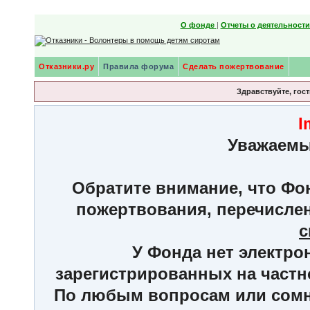
О фонде
|
Отчеты о деятельност
Отказники.ру
Правила форума
Сделать пожертвование
Здравствуйте, гост
I
Уважаемы
Обратите внимание, что Фон
пожертвования, перечисле
с
У Фонда нет электро
зарегистрированных на частн
По любым вопросам или сомне