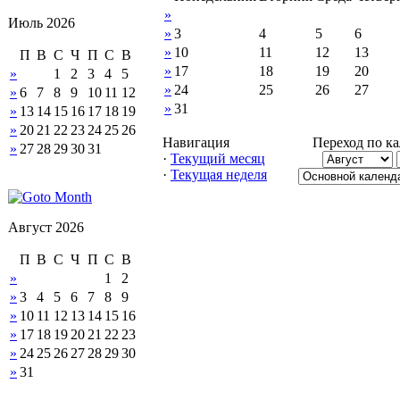
»
Июль 2026
»
3
4
5
6
»
10
11
12
13
П
В
С
Ч
П
С
В
»
17
18
19
20
»
1
2
3
4
5
»
24
25
26
27
»
6
7
8
9
10
11
12
»
31
»
13
14
15
16
17
18
19
»
20
21
22
23
24
25
26
Навигация
Переход по к
»
27
28
29
30
31
·
Текущий месяц
·
Текущая неделя
Август 2026
П
В
С
Ч
П
С
В
»
1
2
»
3
4
5
6
7
8
9
»
10
11
12
13
14
15
16
»
17
18
19
20
21
22
23
»
24
25
26
27
28
29
30
»
31