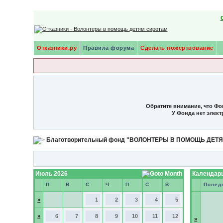
Отказники.ру
Правила форума
Сделать пожертвование
Обратите внимание, что Фо
У Фонда нет элек
Благотворительный фонд "ВОЛОНТЕРЫ В ПОМОЩЬ ДЕТ
Июль 2026
Календарь
П
В
С
Ч
П
С
В
Понед
»
1
2
3
4
5
»
6
7
8
9
10
11
12
»