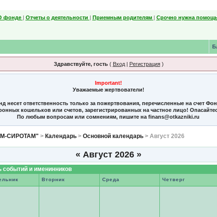
О фонде
|
Отчеты о деятельности
|
Приемным родителям
|
Срочно нужна помощь
Б
Здравствуйте, гость
(
Вход
|
Регистрация
)
Important!
Уважаемые жертвователи!
нд несет ответственность только за пожертвования, перечисленные на счет Фо
тронных кошельков или счетов, зарегистрированных на частное лицо! Опасайте
По любым вопросам или сомнениям, пишите на finans@otkazniki.ru
ЯМ-СИРОТАМ"
>
Календарь
>
Основной календарь
> Август 2026
«
Август 2026
»
 событий и именинников
ельник
Вторник
Среда
Четверг