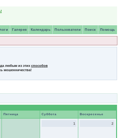
!
логи
Галерея
Календарь
Пользователи
Поиск
Помощь
нда любым из этих
способов
сь мошенничества!
Пятница
Суббота
Воскресенье
1
2