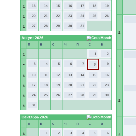
»
13
14
15
16
17
18
19
»
20
21
22
23
24
25
26
»
27
28
29
30
31
»
Август 2026
П
В
С
Ч
П
С
В
»
1
2
3
4
5
6
7
9
»
8
»
»
10
11
12
13
14
15
16
»
17
18
19
20
21
22
23
»
24
25
26
27
28
29
30
»
»
31
Сентябрь 2026
П
В
С
Ч
П
С
В
»
1
2
3
4
5
6
»