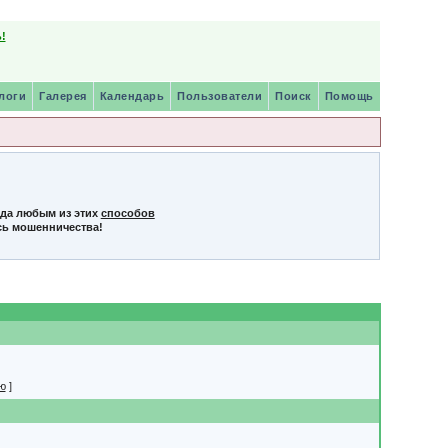
!
логи
Галерея
Календарь
Пользователи
Поиск
Помощь
нда любым из этих
способов
сь мошенничества!
ю
]