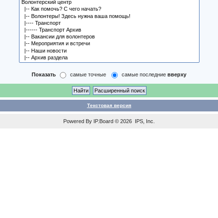
Показать
самые точные
самые последние
вверху
Текстовая версия
Powered By
IP.Board
© 2026
IPS, Inc
.