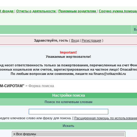
О фонде
|
Отчеты о деятельности
|
Приемным родителям
|
Срочно нужна помощь
Б
Здравствуйте, гость
(
Вход
|
Регистрация
)
Important!
Уважаемые жертвователи!
нд несет ответственность только за пожертвования, перечисленные на счет Фо
тронных кошельков или счетов, зарегистрированных на частное лицо! Опасайте
По любым вопросам или сомнениям, пишите на finans@otkazniki.ru
ЯМ-СИРОТАМ"
> Форма поиска
Настройки поиска
Поиск по ключевым словам
едите ключевое слово или фразу для поиска.
[
Расширенная помощь по использовани
Искать