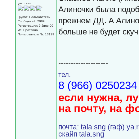
участник
Алиночки была подобн
Группа: Пользователи
прежнем ДД. А Алиноч
Сообщений: 2089
Регистрация: 9-June 09
больше не будет ску
Из: Протвино
Пользователь №: 13129
--------------------
тел.
8 (966) 0250234
если нужна, л
на почту, на ф
почта: tala.sng (гаф) ya.
скайп tala.sng