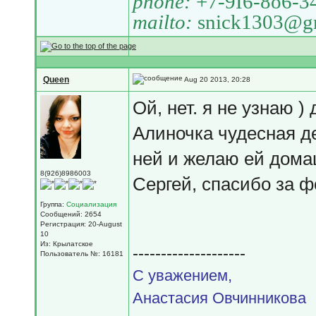
phone:
+7-9I6-8o6-3
mailto:
snick1303@g
Queen
Aug 20 2013, 20:28
Ой, нет. я не узнаю 
Алиночка чудесная де
ней и желаю ей домаш
8(926)8986003
Сергей, спасибо за ф
Группа:
Социализация
Сообщений: 2654
Регистрация: 20-August
10
Из: Крылатское
--------------------
Пользователь №: 16181
С уважением,
Анастасия Овчинникова