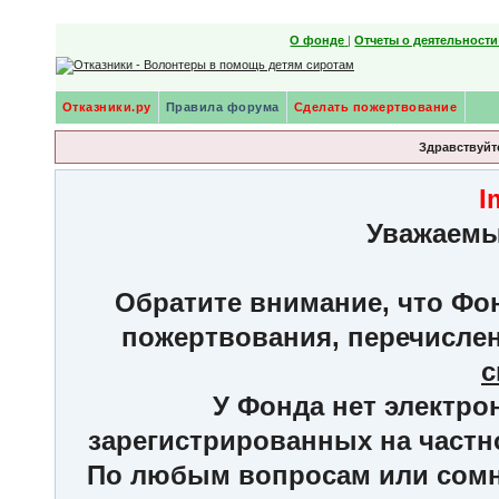
О фонде
|
Отчеты о деятельност
Отказники.ру
Правила форума
Сделать пожертвование
Здравствуйте
I
Уважаемы
Обратите внимание, что Фон
пожертвования, перечисле
с
У Фонда нет электро
зарегистрированных на частн
По любым вопросам или сомне