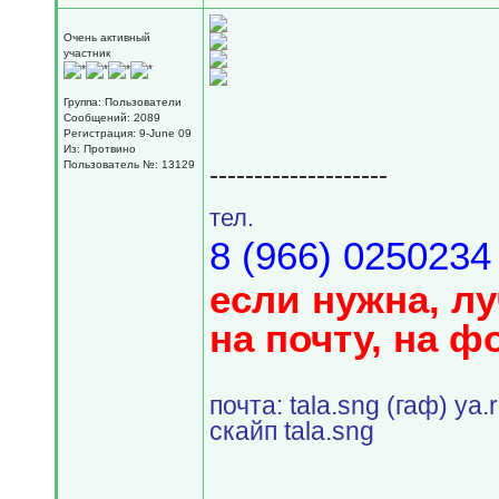
Очень активный
участник
Группа: Пользователи
Сообщений: 2089
Регистрация: 9-June 09
Из: Протвино
Пользователь №: 13129
--------------------
тел.
8 (966) 0250234
если нужна, л
на почту, на ф
почта: tala.sng (гаф) ya.
скайп tala.sng