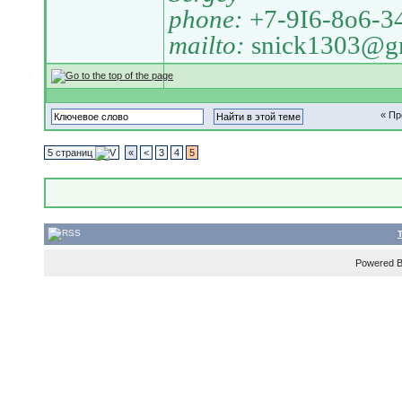
phone:
+7-9I6-8o6-3
mailto:
snick1303@g
« П
5 страниц
«
<
3
4
5
Powered 