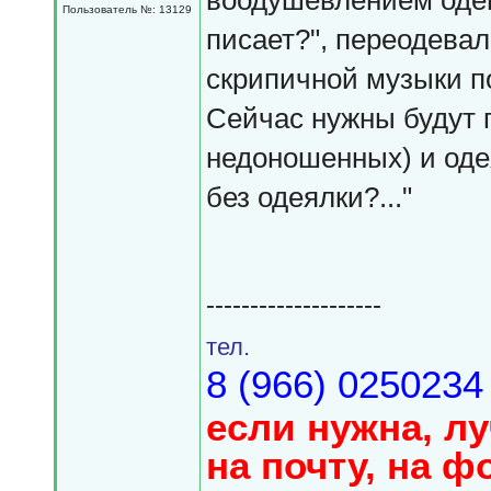
воодушевлением одев
Пользователь №: 13129
писает?", переодевал
скрипичной музыки п
Сейчас нужны будут 
недоношенных) и одея
без одеялки?..."
--------------------
тел.
8 (966) 0250234
если нужна, л
на почту, на ф