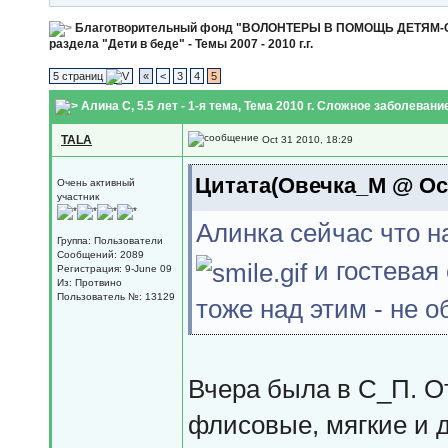
Благотворительный фонд "ВОЛОНТЕРЫ В ПОМОЩЬ ДЕТЯМ
раздела "Дети в беде" - Темы 2007 - 2010 г.г.
5 страниц
«
<
3
4
5
Алина С, 5.5 лет - 1-я тема
, Тема 2010 г. Сложное заболевани
TALA
Oct 31 2010, 18:29
Цитата(Овечка_М @ Oct 
Очень активный
участник
Алинка сейчас что н
Группа: Пользователи
Сообщений: 2089
и гостевая
Регистрация: 9-June 09
Из: Протвино
Пользователь №: 13129
тоже над этим - не 
Вчера была в С_П. О
флисовые, мягкие и д