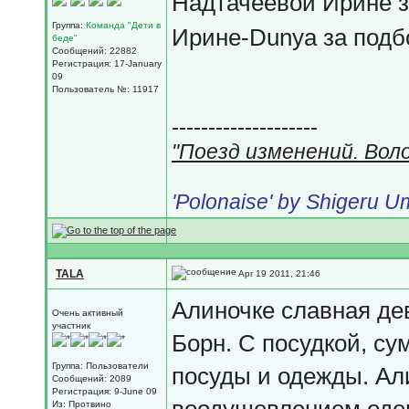
Надтачеевой Ирине з
Группа:
Команда "Дети в
Ирине-Dunya за подб
беде"
Сообщений: 22882
Регистрация: 17-January
09
Пользователь №: 11917
--------------------
"Поезд изменений. Вол
'Polonaise' by Shigeru 
TALA
Apr 19 2011, 21:46
Алиночке славная де
Очень активный
участник
Борн. С посудкой, су
Группа: Пользователи
посуды и одежды. Ал
Сообщений: 2089
Регистрация: 9-June 09
Из: Протвино