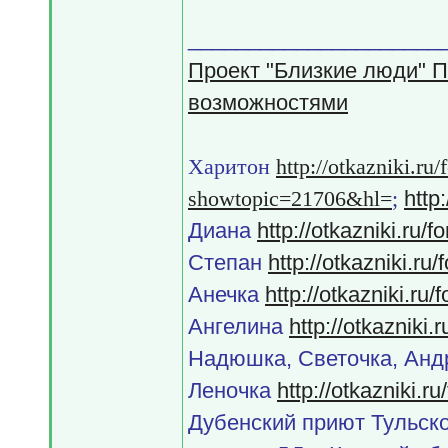
_____________________
Проект "Близкие люди" 
возможностями
Харитон
http://otkazniki.r
http
showtopic=21706&hl=
;
Диана
http://otkazniki.ru
Степан
http://otkazniki.r
Анечка
http://otkazniki.r
Ангелина
http://otkazniki
Надюшка, Светочка, Ан
Леночка
http://otkazniki.
Дубенский приют Тульск