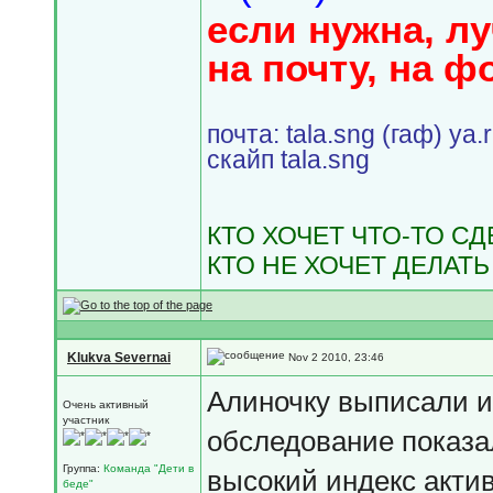
если нужна, л
на почту, на ф
почта: tala.sng (гаф) ya.
скайп tala.sng
КТО ХОЧЕТ ЧТО-ТО С
КТО НЕ ХОЧЕТ ДЕЛАТЬ
Klukva Severnai
Nov 2 2010, 23:46
Алиночку выписали и
Очень активный
участник
обследование показал
Группа:
Команда "Дети в
высокий индекс активн
беде"