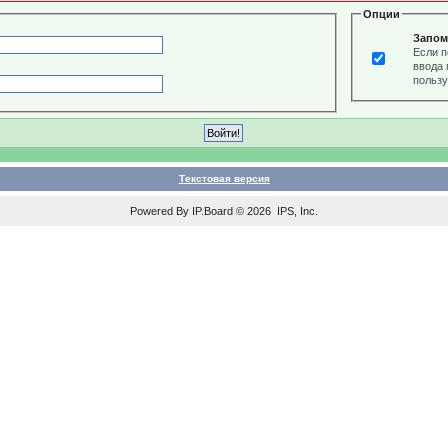
Опции
Запом
Если п
ввода 
пользу
Текстовая версия
Powered By
IP.Board
© 2026
IPS, Inc
.