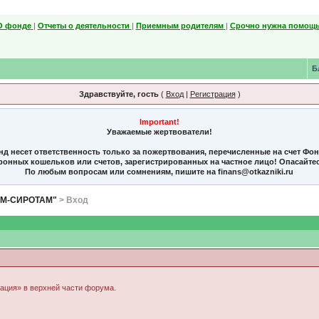
О фонде
|
Отчеты о деятельности
|
Приемным родителям
|
Срочно нужна помощь
Б
Здравствуйте, гость
(
Вход
|
Регистрация
)
Important!
Уважаемые жертвователи!
нд несет ответственность только за пожертвования, перечисленные на счет Фо
тронных кошельков или счетов, зарегистрированных на частное лицо! Опасайте
По любым вопросам или сомнениям, пишите на finans@otkazniki.ru
ЯМ-СИРОТАМ"
> Вход
рация» в верхней части форума.