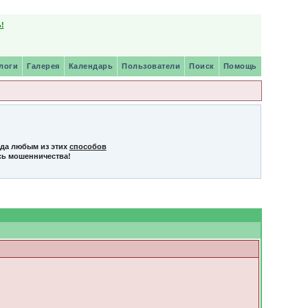
!
логи
Галерея
Календарь
Пользователи
Поиск
Помощь
нда любым из этих
способов
сь мошенничества!