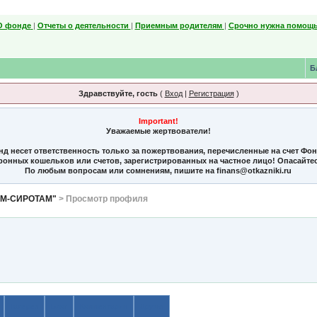
О фонде
|
Отчеты о деятельности
|
Приемным родителям
|
Срочно нужна помощь
Б
Здравствуйте, гость
(
Вход
|
Регистрация
)
Important!
Уважаемые жертвователи!
нд несет ответственность только за пожертвования, перечисленные на счет Фо
тронных кошельков или счетов, зарегистрированных на частное лицо! Опасайте
По любым вопросам или сомнениям, пишите на finans@otkazniki.ru
ЯМ-СИРОТАМ"
> Просмотр профиля
Галерея
Блог
Комментарии
Друзья