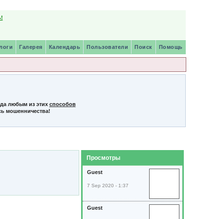
!
логи
Галерея
Календарь
Пользователи
Поиск
Помощь
нда любым из этих
способов
сь мошенничества!
Просмотры
Guest
7 Sep 2020 - 1:37
Guest