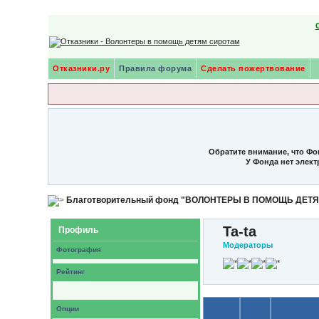
Отказники.ру
Правила форума
Сделать пожертвование
Обратите внимание, что Фо
У Фонда нет элек
Благотворительный фонд "ВОЛОНТЕРЫ В ПОМОЩЬ ДЕТ
Ta-ta
Профиль
Модераторы
Фотография
Рейтинг
О себе
Темы
Сообщения
Опции