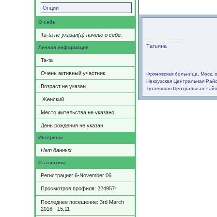
Содержимое
Опции
О себе
Ta-ta не указал(а) ничего о себе.
--------------------
Татьяна
Личная информация
Ta-ta
Очень активный участник
Фряновская больница, Моск. о
Некоузская Центральная Райо
Возраст не указан
Тутаевская Центральная Райо
Женский
Место жительства не указано
День рождения не указан
Интересы
Нет данных
Статистика
Регистрация: 6-November 06
Просмотров профиля: 224957
*
Последнее посещение: 3rd March
2016 - 15:11