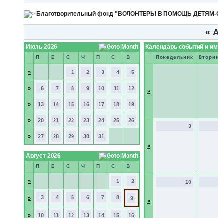
Благотворительный фонд "ВОЛОНТЕРЫ В ПОМОЩЬ ДЕТЯМ
«
А
Июль 2026
Календарь событий и и
П
В
С
Ч
П
С
В
Понедельник
Вторн
»
1
2
3
4
5
»
6
7
8
9
10
11
12
»
»
13
14
15
16
17
18
19
»
20
21
22
23
24
25
26
3
»
27
28
29
30
31
»
Август 2026
П
В
С
Ч
П
С
В
»
1
2
10
3
4
5
6
7
8
»
9
»
»
10
11
12
13
14
15
16