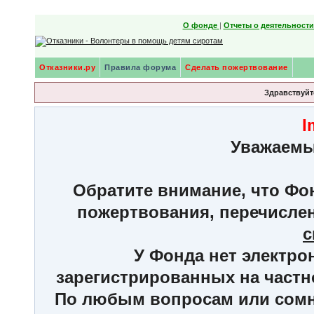
О фонде
|
Отчеты о деятельност
Отказники.ру
Правила форума
Сделать пожертвование
Здравствуйте
I
Уважаемы
Обратите внимание, что Фон
пожертвования, перечисле
с
У Фонда нет электро
зарегистрированных на частн
По любым вопросам или сомне