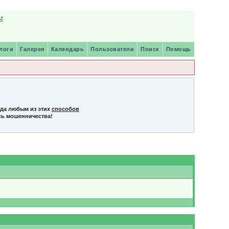
!
логи
Галерея
Календарь
Пользователи
Поиск
Помощь
нда любым из этих
способов
сь мошенничества!