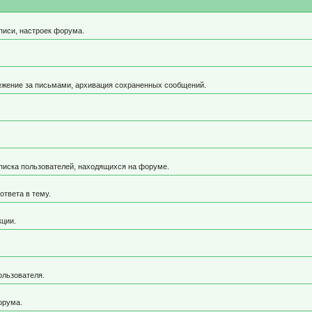
писи, настроек форума.
ежение за письмами, архивация сохраненных сообщений.
 списка пользователей, находящихся на форуме.
ответа в тему.
кции.
ользователя.
орума.