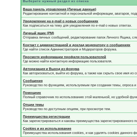
Выберите нужный раздел из списка
Ваша панель управления (Личные данные)
Редактирование контактной и персональной информации, аватаров, под
Уведомление на e-mail о новых сообщениях
Как подписаться на тему для уведомления по e-mail о новых ответах.
Личный ящик (PM)
Отправка личных сообщений, редактирование папок Личного Ящика, сл
Контакт с администрацией и доклад модератору о сообщениях
Где найти список Администраторов и Модераторов форума.
Просмотр информации профиля пользователей
Где можно найти контактную информацию пользователя.
Авторизация и Выход из форума
Как авторизоваться, выйти из форума, а также как скрыть свое имя из
Сообщения
Руководство по функциям, используемым при создании темы, опроса и 
Помощник
Полный справочник по использованию этой маленькой, но удобной фун
Опции темы
Руководство по доступным опциям, при просмотре тем.
Преимущества регистрации
Как зарегистрироваться и каковы преимущества зарегистрированного п
Cookies и их использование
Преимущества использования cookies, и как удалять cookies данного ф