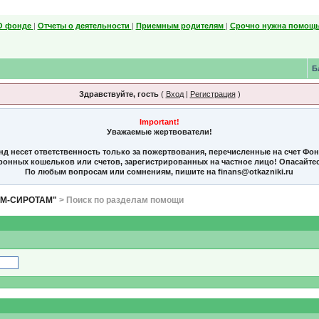
О фонде
|
Отчеты о деятельности
|
Приемным родителям
|
Срочно нужна помощь
Б
Здравствуйте, гость
(
Вход
|
Регистрация
)
Important!
Уважаемые жертвователи!
нд несет ответственность только за пожертвования, перечисленные на счет Фо
тронных кошельков или счетов, зарегистрированных на частное лицо! Опасайте
По любым вопросам или сомнениям, пишите на finans@otkazniki.ru
ЯМ-СИРОТАМ"
> Поиск по разделам помощи