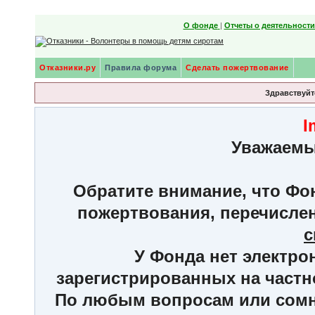
О фонде
|
Отчеты о деятельност
Отказники.ру
Правила форума
Сделать пожертвование
Здравствуйте
I
Уважаемы
Обратите внимание, что Фон
пожертвования, перечисле
с
У Фонда нет электро
зарегистрированных на частн
По любым вопросам или сомне