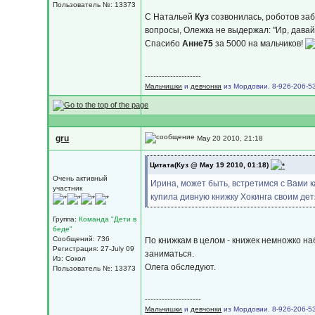
Пользователь №: 13373
С Натальей
Куз
созвонилась, роботов заб
вопросы, Олежка не выдержал: "Ир, давай 
Спасибо
Анне75
за 5000 на мальчиков!
--------------------
Мальчишки
и
девчонки
из Мордовии. 8-926-206-53
gru
May 20 2010, 21:18
Цитата(Куз @ May 19 2010, 01:18)
Очень активный
Ирина, может быть, встретимся с Вами к
участник
купила дивную книжку Хокинга своим детя
Группа:
Команда "Дети в
беде"
Сообщений: 736
По книжкам в целом - книжек немножко на
Регистрация: 27-July 09
заниматься.
Из: Сокол
Олега обследуют.
Пользователь №: 13373
--------------------
Мальчишки
и
девчонки
из Мордовии. 8-926-206-53