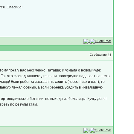
тся. Спасибо!
Сообщение
#8
ому пока у нас бессменно Наташа) и узнала о новом чуде:
и! Так что с сегодняшнего дня няня поочередно надевает лангеты
ыщц! Если ребенка заставлять ходить (через писк и визг), то
Мансур лежал осенью, а если ребенка усадить в инвалидную
ортопедические ботинки, не выходя из больницы. Кучку денег
треть по результатам.