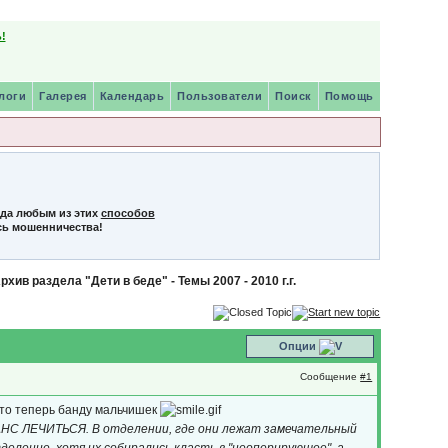
!
логи
Галерея
Календарь
Пользователи
Поиск
Помощь
нда любым из этих
способов
сь мошенничества!
рхив раздела "Дети в беде" - Темы 2007 - 2010 г.г.
Опции
Сообщение
#1
 то теперь банду мальчишек
- ШАНС ЛЕЧИТЬСЯ. В отделении, где они лежат замечательный