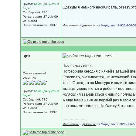
Группа:
Команда "Дети в
Одежды я немного насобирала, отвезу этот
беде"
Сообщений: 736
Регистрация: 27-July 09
--------------------
Из: Сокол
Пользователь №: 13373
Мальчишки
и
девчонки
из Мордовии. 8-926-206-53
gru
May 21 2010, 22:53
Про пользу няни.
Поговорила сегодня с няней Наташей (пер
Очень активный
Стасик-то, оказывается, не неходячий. По
участник
то на Стаса, то на Мансура и ходит с ним
мышцы укрепляются и ребенок постепенно
Группа:
Команда "Дети в
коляску или заниматься с ним по полчаса 
беде"
Сообщений: 736
А еще наша няня не первый раз в этом от
Регистрация: 27-July 09
она нам сэкономила. На Олежу ботинок по
Из: Сокол
Пользователь №: 13373
--------------------
Мальчишки
и
девчонки
из Мордовии. 8-926-206-53