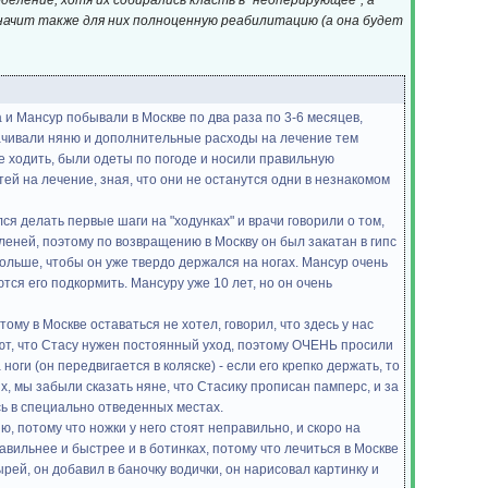
деление, хотя их собирались класть в "неоперирующее", а
начит также для них полноценную реабилитацию (а она будет
 и Мансур побывали в Москве по два раза по 3-6 месяцев,
лачивали няню и дополнительные расходы на лечение тем
 ходить, были одеты по погоде и носили правильную
ей на лечение, зная, что они не останутся одни в незнакомом
ся делать первые шаги на "ходунках" и врачи говорили о том,
оленей, поэтому по возвращению в Москву он был закатан в гипс
дольше, чтобы он уже твердо держался на ногах. Мансур очень
ся его подкормить. Мансуру уже 10 лет, но он очень
му в Москве оставаться не хотел, говорил, что здесь у нас
ают, что Стасу нужен постоянный уход, поэтому ОЧЕНЬ просили
оги (он передвигается в коляске) - если его крепко держать, то
х, мы забыли сказать няне, что Стасику прописан памперс, и за
сь в специально отведенных местах.
, потому что ножки у него стоят неправильно, и скоро на
авильнее и быстрее и в ботинках, потому что лечиться в Москве
ей, он добавил в баночку водички, он нарисовал картинку и