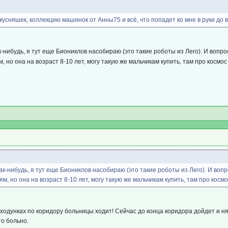
кусняшек, коллекцию машинок от Анны75 и всё, что попадет ко мне в руки до
к-нибудь, я тут еще Биониклов насобираю (это такие роботы из Лего). И вопр
, но она на возраст 8-10 лет, могу такую же мальчикам купить, там про космос
ак-нибудь, я тут еще Биониклов насобираю (это такие роботы из Лего). И во
м, но она на возраст 8-10 лет, могу такую же мальчикам купить, там про космо
в ходунках по коридору больницы ходит! Сейчас до конца коридора дойдет и н
то больно.