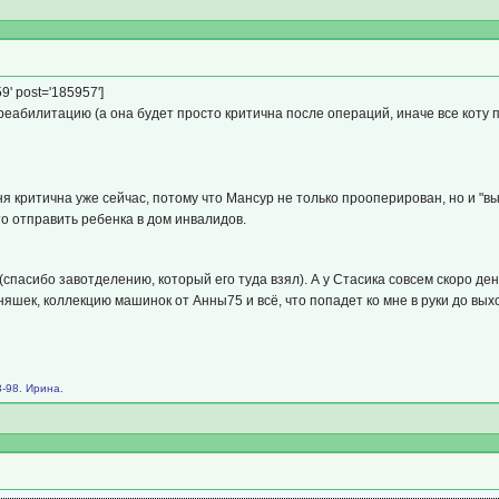
9' post='185957']
еабилитацию (а она будет просто критична после операций, иначе все коту по
я критична уже сейчас, потому что Мансур не только прооперирован, но и "вын
то отправить ребенка в дом инвалидов.
(спасибо завотделению, который его туда взял). А у Стасика совсем скоро д
няшек, коллекцию машинок от Анны75 и всё, что попадет ко мне в руки до вы
-98. Ирина.