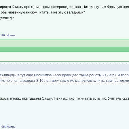
ираю)) Книжку про космос нам, наверное, сложно. Читала тут им большую кн
обыкновенную книжку читать, а не эту с загадками".
-98. Ирина.
ак-нибудь, я тут еще Биониклов насобираю (это такие роботы из Лего). И во
м, но она на возраст 8-10 лет, могу такую же мальчикам купить, там про космо
брали и горку притащили Саши-Лизиных, так что читать есть что. Учитель ск
-98. Ирина.