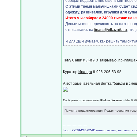
обещал подарить мне еще, в сентябре он
С этими тремя мальчишками будет сид
одежду, развивалки, игрушки для купа
Итого мы собираем 24000 тысячи на ня
Деньги можно перечислять на счет фон
отписываясь на
finans@otkazniki.ru
, что
И для ДДИ думаем, как решить там ситуа
Тему
Саши и Лизы
я закрываю, приглашаю
Куратор
Ира-gru
8-926-206-53-98.
А вот замечательная фотка "банды в смеш
Сообщение отредактировал
Klukva Severnai
- Mar 9 20
Причина редактирования: Редактирование текс
--------------------
Тел.
+7-926-206-8242
только звонки, не пишите с