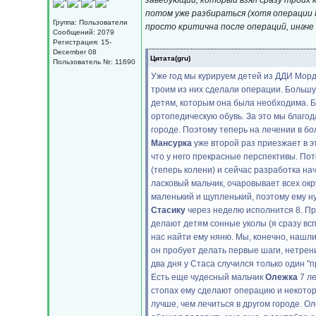
заведующий, который взял сразу троих к
потом уже разбираться (хотя операции 
Группа: Пользователи
просто критична после операций, иначе 
Сообщений: 2079
Регистрация: 15-
December 08
Цитата(gru)
Пользователь №: 11690
Уже год мы курируем детей из ДДИ Мордо
троим из них сделали операции. Большу
детям, которым она была необходима. Б
ортопедическую обувь. За это мы благо
городе. Поэтому теперь на лечении в б
Мансурка
уже второй раз приезжает в эт
что у него прекрасные перспективы. Пот
(теперь колени) и сейчас разработка на
ласковый мальчик, очаровывает всех ок
маленький и щупленький, поэтому ему ну
Стасику
через неделю исполнится 8. Про
делают детям сонные уколы (я сразу вс
нас найти ему няню. Мы, конечно, нашли.
он пробует делать первые шаги, нетрени
два дня у Стаса случился только один "
Есть еще чудесный мальчик
Олежка
7 ле
стопах ему сделают операцию и некоторо
лучше, чем лечиться в другом городе. 