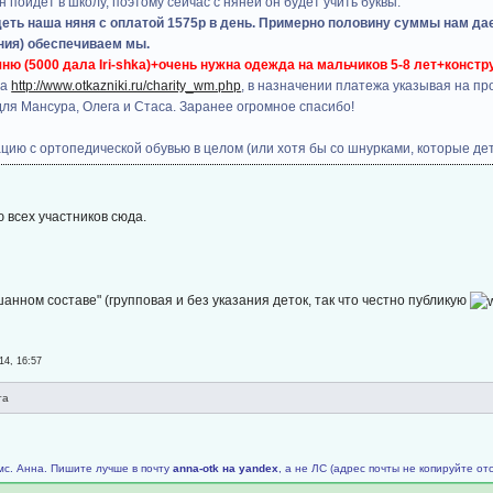
 пойдет в школу, поэтому сейчас с няней он будет учить буквы.
еть наша няня с оплатой 1575р в день. Примерно половину суммы нам дае
ния) обеспечиваем мы.
ню (5000 дала Iri-shka)+очень нужна одежда на мальчиков 5-8 лет+конст
да
http://www.otkazniki.ru/charity_wm.php
, в назначении платежа указывая на пр
 для Мансура, Олега и Стаса. Заранее огромное спасибо!
цию с ортопедической обувью в целом (или хотя бы со шнурками, которые дет
 всех участников сюда.
анном составе" (групповая и без указания деток, так что честно публикую
14, 16:57
та
мс. Анна. Пишите лучше в почту
аnnа-оtk на уаndех
, а не ЛС (адрес почты не копируйте от