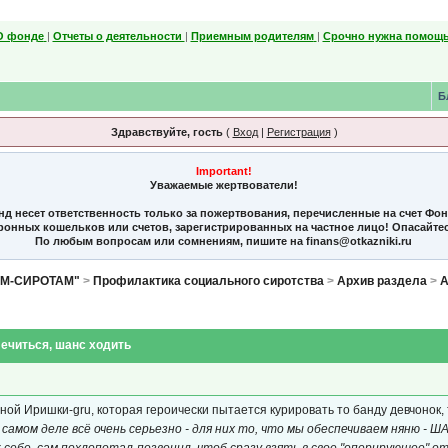
О фонде
|
Отчеты о деятельности
|
Приемным родителям
|
Срочно нужна помощь
Б
Здравствуйте, гость
(
Вход
|
Регистрация
)
Important!
Уважаемые жертвователи!
нд несет ответственность только за пожертвования, перечисленные на счет Фо
тронных кошельков или счетов, зарегистрированных на частное лицо! Опасайте
По любым вопросам или сомнениям, пишите на finans@otkazniki.ru
ЯМ-СИРОТАМ"
>
Профилактика социального сиротства
>
Архив раздела
>
А
лечиться, шанс ходить
ной Иришки-gru, которая героически пытается курировать то банду девчонок,
а самом деле всё очень серьезно - для них то, что мы обеспечиваем няню 