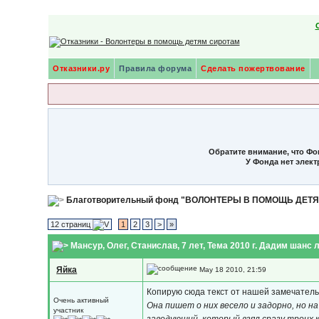
Отказники.ру
Правила форума
Сделать пожертвование
Обратите внимание, что Фо
У Фонда нет элек
Благотворительный фонд "ВОЛОНТЕРЫ В ПОМОЩЬ ДЕТ
12 страниц
1
2
3
>
»
Мансур, Олег, Станислав, 7 лет
, Тема 2010 г. Дадим шанс 
Яйка
May 18 2010, 21:59
Копирую сюда текст от нашей замечатель
Очень активный
Она пишет о них весело и задорно, но н
участник