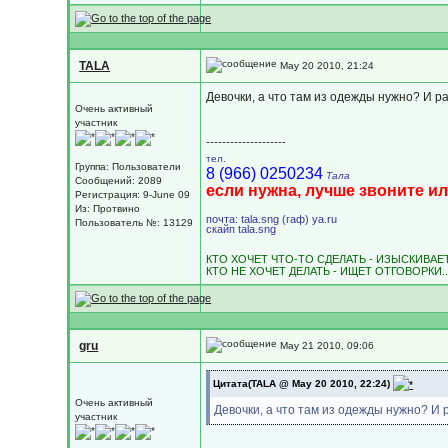
TALA
May 20 2010, 21:24
Девочки, а что там из одежды нужно? И 
Очень активный
участник
--------------------
тел.
Группа: Пользователи
8 (966) 0250234
Тала
Сообщений: 2089
если нужна, лучше звоните ил
Регистрация: 9-June 09
Из: Протвино
почта: tala.sng (гаф) ya.ru
Пользователь №: 13129
скайп tala.sng
КТО ХОЧЕТ ЧТО-ТО СДЕЛАТЬ - ИЗЫСКИВА
КТО НЕ ХОЧЕТ ДЕЛАТЬ - ИЩЕТ ОТГОВОРКИ..
gru
May 21 2010, 09:06
Цитата(TALA @ May 20 2010, 22:24)
Очень активный
Девочки, а что там из одежды нужно? И
участник