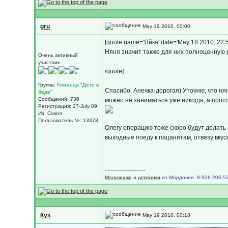
gru
May 19 2010, 00:00
[quote name='Яйка' date='May 18 2010, 22:5
Няня значит также для них полноценную р
Очень активный
участник
/quote]
Группа:
Команда "Дети в
Спасибо, Анечка-дорогая) Уточню, что нян
беде"
Сообщений: 736
можно не заниматься уже никогда, а прос
Регистрация: 27-July 09
Из: Сокол
Пользователь №: 13373
Олегу операцию тоже скоро будут делать 
выходные поеду к пацанятам, отвезу вкус
--------------------
Мальчишки
и
девчонки
из Мордовии. 8-926-206-53
Куз
May 19 2010, 00:18