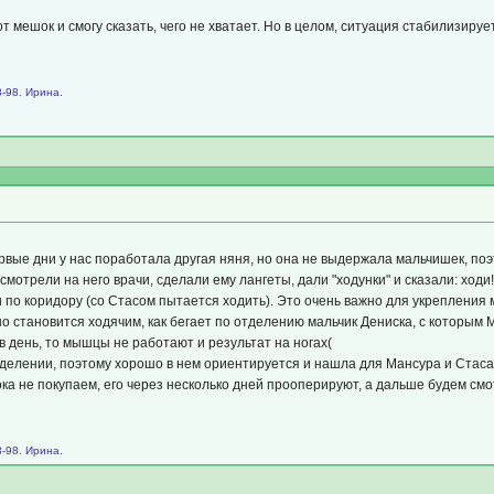
 мешок и смогу сказать, чего не хватает. Но в целом, ситуация стабилизируе
-98. Ирина.
вые дни у нас поработала другая няня, но она не выдержала мальчишек, поэт
смотрели на него врачи, сделали ему лангеты, дали "ходунки" и сказали: ход
и по коридору (со Стасом пытается ходить). Это очень важно для укрепления м
 становится ходячим, как бегает по отделению мальчик Дениска, с которым 
в день, то мышцы не работают и результат на ногах(
делении, поэтому хорошо в нем ориентируется и нашла для Мансура и Стаса 
ка не покупаем, его через несколько дней прооперируют, а дальше будем смо
-98. Ирина.