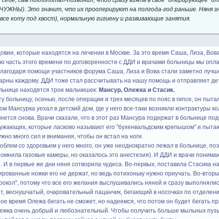
 себе, сам похлопотал-позвонил, чтоб сразу взять в свое "оперирующее" от
НУЖНЫ). Это значит, что их прооперируют на полгода-год раньше. Няня з
все коту под хвост), нормальную гигиену и развивающие занятия.
вии, которые находятся на лечении в Москве. За это время Саша, Лиза, Вова
ю часть этого времени по договоренности с ДДИ и врачами больницы мы оп
лагодаря помощи участников форума Саша, Лиза и Вова стали заметно лучше
дарны каждому. ДДИ тоже стал рассчитывать на нашу помощь и отправляет дет
ольнице находятся трое мальчишек:
Мансур, Олежка и Стасик.
у больницу, осенью, после операции и трех месяцев по пояс в гипсе, он пытал
ом Мансурка уехал в детский дом, где у него все-таки возникли контрактуры к
чнется снова. Врачи сказали, что в этот раз Мансура подержат в больнице по
ружающих, которые ласково называют его "бухенвальдским крепышом" и пытают
жно много сил и внимания, чтобы он встал на ноги.
блем со здоровьем у него много, он уже неоднократно лежал в больнице, поэто
помнила газовые камеры, но оказалось это анестезия). И ДДИ и врачи поним
 И в первые же дни няня сотворила чудеса. Во-первых, поставила Стасика на н
рованные ножки его не держат, но ведь потихоньку нужно приучать. Во-вторы
прокол", потому что все его желания выслушивались няней и сразу выполняли
т, веснушчатый, очаровательный пацанчик, бегающий в носочках по отделению
е время Олежа бегать не сможет, но надеемся, что потом он будет бегать пр
Олежка очень добрый и любознательный. Чтобы получить больше мыльных пузыр