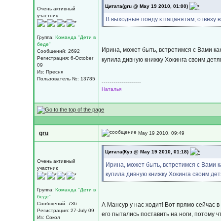
Цитата(gru @ May 19 2010, 01:00)
Очень активный
участник
В выходные поеду к пацанятам, отвезу в
Группа:
Команда "Дети в
беде"
Ирина, может быть, встретимся с Вами ка
Сообщений: 2692
Регистрация: 6-October
купила дивную книжку Хокинга своим детям
09
Из: Пресня
Пользователь №: 13785
--------------------
Наталья
gru
May 19 2010, 09:49
Цитата(Куз @ May 19 2010, 01:18)
Очень активный
Ирина, может быть, встретимся с Вами к
участник
купила дивную книжку Хокинга своим детя
Группа:
Команда "Дети в
беде"
Сообщений: 736
А Мансур у нас ходит! Вот прямо сейчас 
Регистрация: 27-July 09
его пытались поставить на ноги, потому ч
Из: Сокол