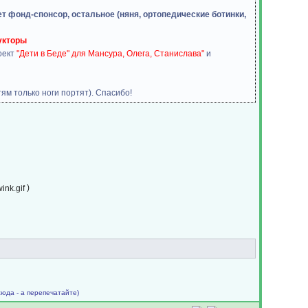
т фонд-спонсор, остальное (няня, ортопедические ботинки,
рукторы
оект
"Дети в Беде" для Мансура, Олега, Станислава"
и
ям только ноги портят). Спасибо!
)
сюда - а перепечатайте)