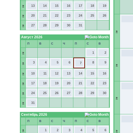
»
13
14
15
16
17
18
19
»
20
21
22
23
24
25
26
»
27
28
29
30
31
»
Август 2026
П
В
С
Ч
П
С
В
»
1
2
3
4
5
6
8
9
»
7
»
»
10
11
12
13
14
15
16
»
17
18
19
20
21
22
23
»
24
25
26
27
28
29
30
»
»
31
Сентябрь 2026
П
В
С
Ч
П
С
В
»
1
2
3
4
5
6
»