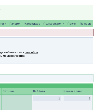
!
логи
Галерея
Календарь
Пользователи
Поиск
Помощь
нда любым из этих
способов
сь мошенничества!
Пятница
Суббота
Воскресенье
1
2