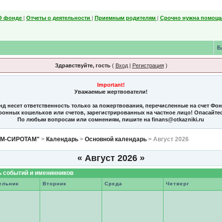
О фонде
|
Отчеты о деятельности
|
Приемным родителям
|
Срочно нужна помощь
Б
Здравствуйте, гость
(
Вход
|
Регистрация
)
Important!
Уважаемые жертвователи!
нд несет ответственность только за пожертвования, перечисленные на счет Фо
тронных кошельков или счетов, зарегистрированных на частное лицо! Опасайте
По любым вопросам или сомнениям, пишите на finans@otkazniki.ru
ЯМ-СИРОТАМ"
>
Календарь
>
Основной календарь
> Август 2026
«
Август 2026
»
 событий и именинников
ельник
Вторник
Среда
Четверг