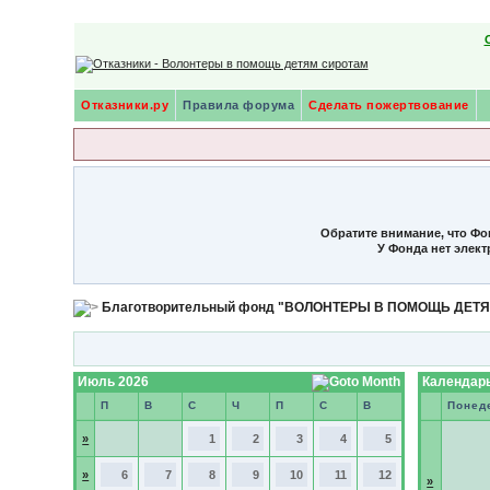
Отказники.ру
Правила форума
Сделать пожертвование
Обратите внимание, что Фо
У Фонда нет элек
Благотворительный фонд "ВОЛОНТЕРЫ В ПОМОЩЬ ДЕТ
Июль 2026
Календарь
П
В
С
Ч
П
С
В
Понед
»
1
2
3
4
5
»
6
7
8
9
10
11
12
»