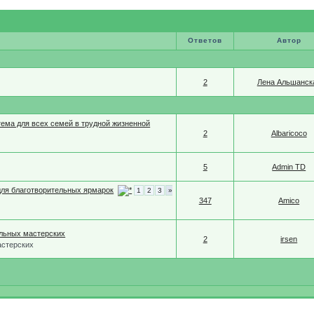
Ответов
Автор
2
Лена Альшанск
тема для всех семей в трудной жизненной
2
Albaricoco
5
Admin TD
ля благотворительных ярмарок
1
2
3
»
347
Amico
льных мастерских
2
irsen
астерских