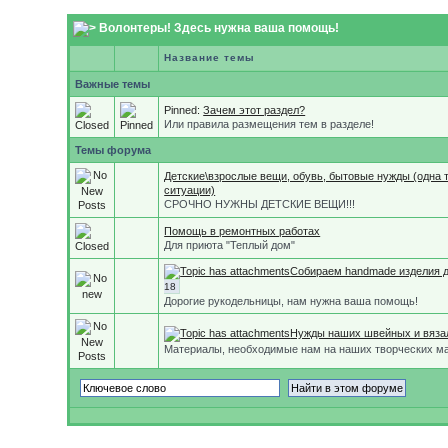
Волонтеры! Здесь нужна ваша помощь!
Название темы
Важные темы
Pinned:
Зачем этот раздел?
Или правила размещения тем в разделе!
Темы форума
Детские\взрослые вещи, обувь, бытовые нужды (одна 
ситуации)
СРОЧНО НУЖНЫ ДЕТСКИЕ ВЕЩИ!!!
Помощь в ремонтных работах
Для приюта "Теплый дом"
Собираем handmade изделия д
18
Дорогие рукодельницы, нам нужна ваша помощь!
Нужды наших швейных и вяза
Материалы, необходимые нам на наших творческих м