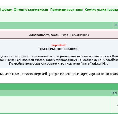
О фонде
|
Отчеты о деятельности
|
Приемным родителям
|
Срочно нужна помощь
Б
Здравствуйте, гость
(
Вход
|
Регистрация
)
Important!
Уважаемые жертвователи!
нд несет ответственность только за пожертвования, перечисленные на счет Фо
тронных кошельков или счетов, зарегистрированных на частное лицо! Опасайте
По любым вопросам или сомнениям, пишите на finans@otkazniki.ru
ЯМ-СИРОТАМ"
>
Волонтерский центр
>
Волонтеры! Здесь нужна ваша помо
Тем