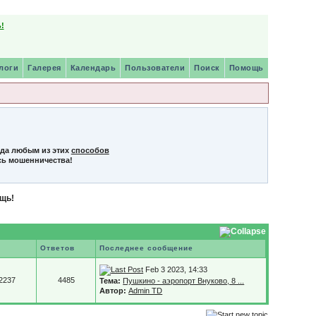
!
логи
Галерея
Календарь
Пользователи
Поиск
Помощь
нда любым из этих
способов
сь мошенничества!
щь!
Ответов
Последнее сообщение
Feb 3 2023, 14:33
2237
4485
Тема:
Пушкино - аэропорт Внуково, 8 ...
Автор:
Admin TD