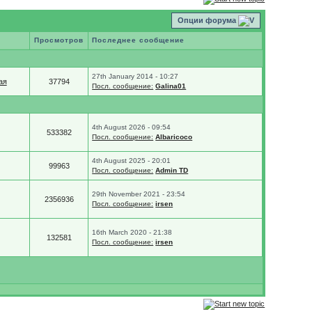
Опции форума
Просмотров
Последнее сообщение
27th January 2014 - 10:27
ая
37794
Посл. сообщение:
Galina01
4th August 2026 - 09:54
533382
Посл. сообщение:
Albaricoco
4th August 2025 - 20:01
99963
Посл. сообщение:
Admin TD
29th November 2021 - 23:54
2356936
Посл. сообщение:
irsen
16th March 2020 - 21:38
132581
Посл. сообщение:
irsen