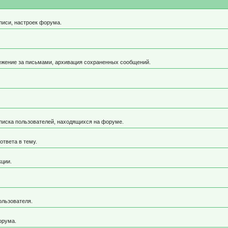
писи, настроек форума.
ежение за письмами, архивация сохраненных сообщений.
 списка пользователей, находящихся на форуме.
ответа в тему.
кции.
ользователя.
орума.