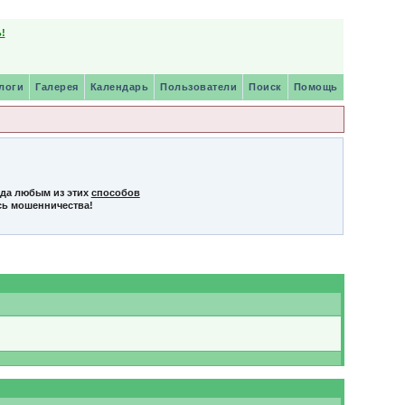
!
логи
Галерея
Календарь
Пользователи
Поиск
Помощь
нда любым из этих
способов
сь мошенничества!