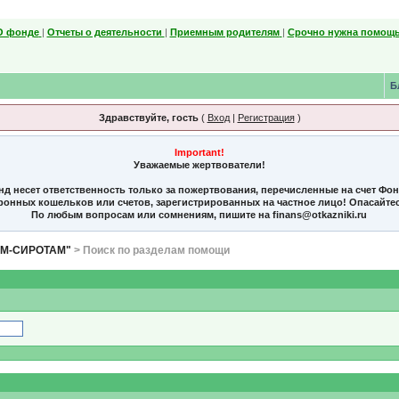
О фонде
|
Отчеты о деятельности
|
Приемным родителям
|
Срочно нужна помощь
Б
Здравствуйте, гость
(
Вход
|
Регистрация
)
Important!
Уважаемые жертвователи!
нд несет ответственность только за пожертвования, перечисленные на счет Фо
тронных кошельков или счетов, зарегистрированных на частное лицо! Опасайте
По любым вопросам или сомнениям, пишите на finans@otkazniki.ru
ЯМ-СИРОТАМ"
> Поиск по разделам помощи