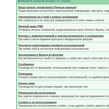
Выберите нужный раздел из списка
Ваша панель управления (Личные данные)
Редактирование контактной и персональной информации, аватаров, под
Уведомление на e-mail о новых сообщениях
Как подписаться на тему для уведомления по e-mail о новых ответах.
Личный ящик (PM)
Отправка личных сообщений, редактирование папок Личного Ящика, сл
Контакт с администрацией и доклад модератору о сообщениях
Где найти список Администраторов и Модераторов форума.
Просмотр информации профиля пользователей
Где можно найти контактную информацию пользователя.
Авторизация и Выход из форума
Как авторизоваться, выйти из форума, а также как скрыть свое имя из
Сообщения
Руководство по функциям, используемым при создании темы, опроса и 
Помощник
Полный справочник по использованию этой маленькой, но удобной фун
Опции темы
Руководство по доступным опциям, при просмотре тем.
Преимущества регистрации
Как зарегистрироваться и каковы преимущества зарегистрированного п
Cookies и их использование
Преимущества использования cookies, и как удалять cookies данного ф