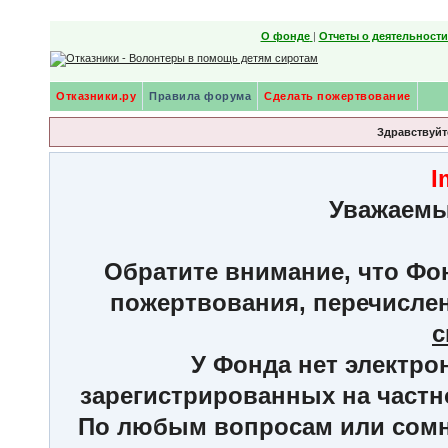
О фонде
|
Отчеты о деятельност
Отказники.ру
Правила форума
Сделать пожертвование
Здравствуйте
I
Уважаемы
Обратите внимание, что Фон
пожертвования, перечисле
с
У Фонда нет электро
зарегистрированных на частн
По любым вопросам или сомне