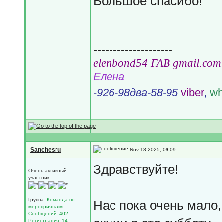
Большое спасибо!
--------------------
еlеnbоnd54 ГАВ gmail.соm
Елена
-
926-98два-58-95
viber
,
wh
Sanchesru
Nov 18 2025, 09:09
Здравствуйте!
Очень активный
участник
Группа:
Команда по
Нас пока очень мало
мероприятиям
Сообщений: 402
Регистрация: 14-