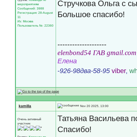
Стручкова Ольга с сы
мероприятиям
Сообщений: 3988
Большое спасибо!
Регистрация: 28-August
11
Из: Москва
Пользователь №: 22360
--------------------
еlеnbоnd54 ГАВ gmail.соm
Елена
-
926-98два-58-95
viber
,
wh
kamilla
Nov 20 2025, 13:00
Татьяна Васильева по
Очень активный
участник
Спасибо!
Группа:
Команда по