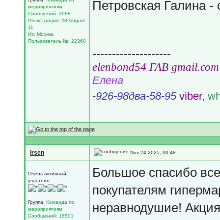
Петровская Галина - 
мероприятиям
Сообщений: 3988
Регистрация: 28-August
11
Из: Москва
Пользователь №: 22360
--------------------
еlеnbоnd54 ГАВ gmail.соm
Елена
-
926-98два-58-95
viber
,
wh
irsen
Nov 24 2025, 00:48
Большое спасибо все
Очень активный
участник
покупателям гипермар
Группа:
Команда по
неравнодушие! Акция
мероприятиям
Сообщений: 18501