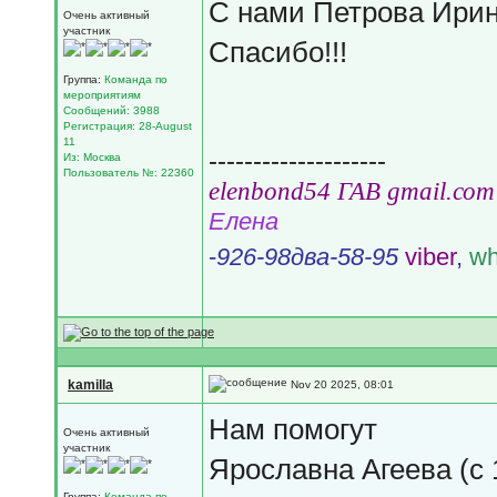
С нами Петрова Ирина
Очень активный
участник
Спасибо!!!
Группа:
Команда по
мероприятиям
Сообщений: 3988
Регистрация: 28-August
11
--------------------
Из: Москва
Пользователь №: 22360
еlеnbоnd54 ГАВ gmail.соm
Елена
-
926-98два-58-95
viber
,
wh
kamilla
Nov 20 2025, 08:01
Нам помогут
Очень активный
участник
Ярославна Агеева (с 
Группа:
Команда по