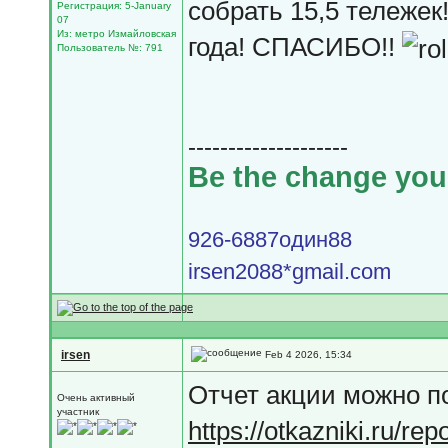
собрать 15,5 тележек
Регистрация: 5-January
07
Из: метро Измайловская
года! СПАСИБО!!
Пользователь №: 791
--------------------
Be the change you 
926-6887один88
irsen2088*gmail.com
irsen
Feb 4 2026, 15:34
Отчет акции можно п
Очень активный
участник
https://otkazniki.ru/re