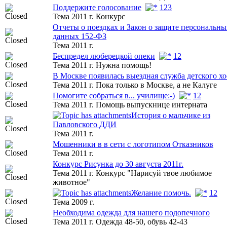
Поддержите голосование
1
2
3
Тема 2011 г. Конкурс
Отчеты о поездках и Закон о защите персональны
данных 152-ФЗ
Тема 2011 г.
Беспредел люберецкой опеки
1
2
Тема 2011 г. Нужна помощь!
В Москве появилась выездная служба детского х
Тема 2011 г. Пока только в Москве, а не Калуге
Помогите собраться в... училище:-)
1
2
Тема 2011 г. Помощь выпускнице интерната
История о мальчике из
Павловского ДДИ
Тема 2011 г.
Мошенники в в сети с логотипом Отказников
Тема 2011 г.
Конкурс Рисунка до 30 августа 2011г.
Тема 2011 г. Конкурс "Нарисуй твое любимое
животное"
Желание помочь.
1
2
Тема 2009 г.
Необходима одежда для нашего подопечного
Тема 2011 г. Одежда 48-50, обувь 42-43