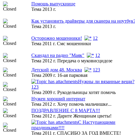
Помощь выпускнице
Тема 2013 г.
Как установить драйверы для сканера на ноутбук
Тема 2013 г.
Осторожно мошенники!
1
2
Тема 2011 г. Смс мошенники
Скандал на радио "Маяк"
1
2
Тема 2012 г. Передача о муковисцидозе
Детский дом 48. Москва
1
2
3
Тема 2009 г. 16-ая парковая
Нужны ли вязанные вещи?
1
2
3
Тема 2009 г. Рукодельницы хотят помочь
Нужен хороший интернат
Тема 2012 г. Хочу помочь мальчишке...
ПОЗДРАВЛЕНИЕ С 8 МАРТА!!!
Тема 2012 г. Дарите Женщинам цветы!
С Наступающими
праздниками!!!!
Тема 2011 г. СПАСИБО ЗА ГОД ВМЕСТЕ!