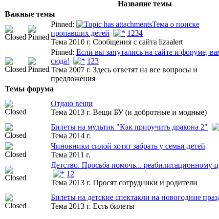
Название темы
Важные темы
Pinned:
Тема о поиске
пропавших детей
1
2
3
4
Тема 2010 г. Сообщения с сайта lizaalert
Pinned:
Если вы запутались на сайте и форуме, ва
сюда!
1
2
3
Тема 2007 г. Здесь ответят на все вопросы и
предложения
Темы форума
Отдаю вещи
Тема 2013 г. Вещи БУ (и добротные и модные)
Билеты на мультик "Как приручить дракона 2"
Тема 2014 г.
Чиновники силой хотят забрать у семьи детей
Тема 2011 г.
Детство. Просьба помочь... реабилитационному 
1
2
Тема 2013 г. Просят сотрудники и родители
Билеты на детские спектакли на новогодние пра
Тема 2013 г. Есть билеты