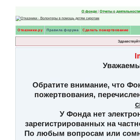
О фонде
|
Отчеты о деятельност
Отказники.ру
Правила форума
Сделать пожертвование
Здравствуйте
I
Уважаемы
Обратите внимание, что Фон
пожертвования, перечисле
с
У Фонда нет электро
зарегистрированных на частн
По любым вопросам или сомне