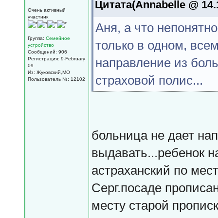
Цитата(Annabelle @ 14.1
Очень активный
участник
Аня, а что непонятн
Группа:
Семейное
только в одном, все
устройство
Сообщений: 906
направление из боль
Регистрация: 9-February
09
Из: Жуковский,МО
страховой полис...
Пользователь №: 12102
больница не дает напр
выдавать...ребенок н
астраханский по мес
Серг.посаде прописа
месту старой пропис