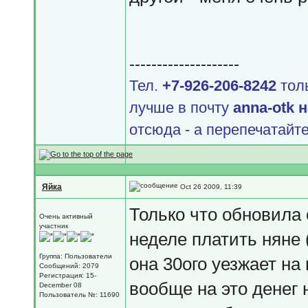
--------------------
Тел.
+7-926-206-8242
толь
лучше в почту
аnnа-оtk 
отсюда - а перепечатайте
Яйка
Oct 26 2009, 11:39
Только что обновила 
Очень активный
участник
неделе платить няне (
Группа: Пользователи
она 30ого уезжает на 
Сообщений: 2079
Регистрация: 15-
вообще на это денег 
December 08
Пользователь №: 11690