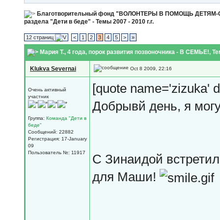
Благотворительный фонд "ВОЛОНТЕРЫ В ПОМОЩЬ ДЕТЯМ
раздела "Дети в беде" - Темы 2007 - 2010 г.г.
12 страниц
<
1
2
3
4
5
>
»
Мария Т., 4 года, порок развития позвоночника - В СЕМЬЕ!
, Т
Klukva Severnai
Oct 8 2009, 22:16
[quote name='zizuka' d
Очень активный
участник
Добрывй день, я могу
Группа:
Команда "Дети в
беде"
Сообщений: 22882
Регистрация: 17-January
09
Пользователь №: 11917
С Зинаидой встретила
для Маши!