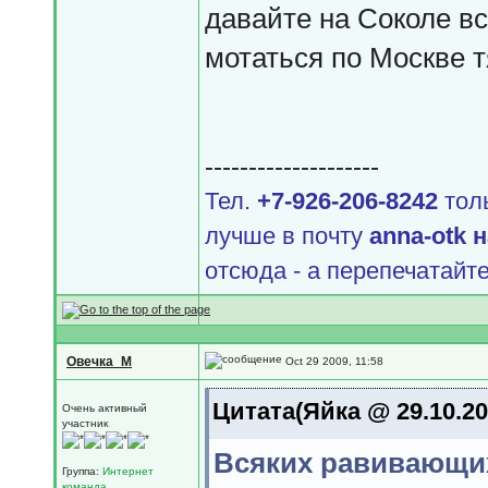
давайте на Соколе вс
мотаться по Москве 
--------------------
Тел.
+7-926-206-8242
толь
лучше в почту
аnnа-оtk 
отсюда - а перепечатайте
Овечка_М
Oct 29 2009, 11:58
Цитата(Яйка @ 29.10.20
Очень активный
участник
Всяких равивающих
Группа:
Интернет
команда