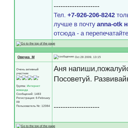
--------------------
Тел.
+7-926-206-8242
толь
лучше в почту
аnnа-оtk 
отсюда - а перепечатайте
Овечка_М
Oct 28 2009, 13:15
Аня напиши,пожалуйс
Очень активный
участник
Посоветуй. Развивай
Группа:
Интернет
команда
Сообщений: 1483
Регистрация: 6-February
09
--------------------
Пользователь №: 12084