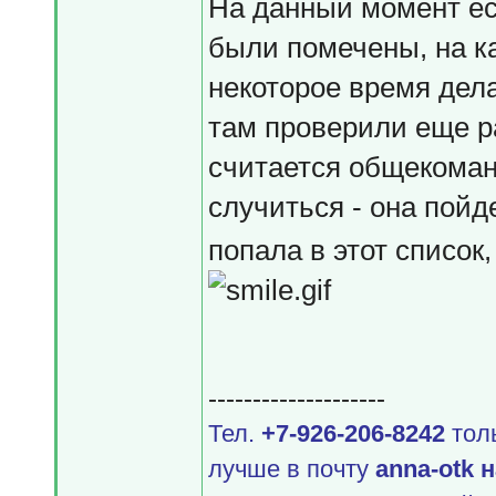
На данный момент ес
были помечены, на ка
некоторое время дела
там проверили еще ра
считается общекоман
случиться - она пойд
попала в этот список
--------------------
Тел.
+7-926-206-8242
толь
лучше в почту
аnnа-оtk 