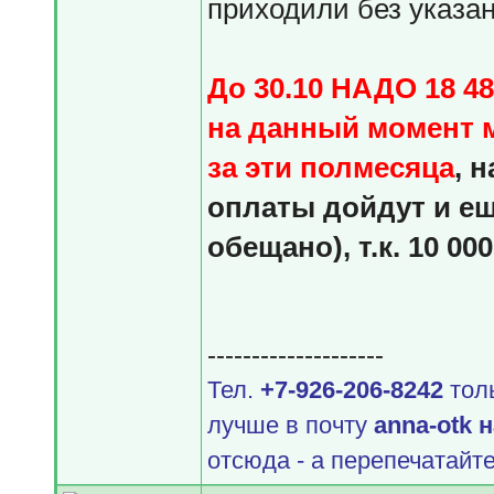
приходили без указан
До 30.10 НАДО 18 48
на данный момент 
за эти полмесяца
, 
оплаты дойдут и ещ
обещано), т.к. 10 0
--------------------
Тел.
+7-926-206-8242
толь
лучше в почту
аnnа-оtk 
отсюда - а перепечатайте