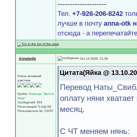
--------------------
Тел.
+7-926-206-8242
толь
лучше в почту
аnnа-оtk 
отсюда - а перепечатайте
Annabelle
Oct 14 2009, 21:36
Цитата(Яйка @ 13.10.20
Очень активный
участник
Перевод Наты_Свибло
Группа:
Команда "Дети в
оплату няни хватает
беде"
Сообщений: 453
месяц.
Регистрация: 5-July 09
Пользователь №: 13257
С ЧТ меняем нянь: