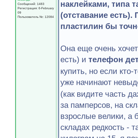
наклейками, типа та
Сообщений: 1483
Регистрация: 6-February
(отставание есть).
09
Пользователь №: 12084
пластилин бы точн
Она еще очень хоче
есть) и
телефон де
купить, но если кто-
уже начинают невыд
(как видите часть д
за памперсов, на скл
взрослые велики, а 
складах редкость - т