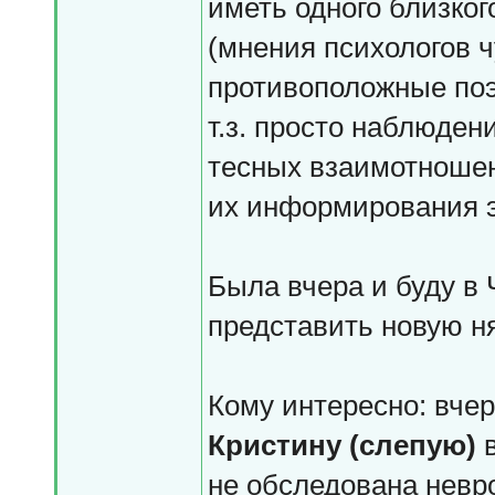
иметь одного близког
(мнения психологов ч
противоположные поэ
т.з. просто наблюден
тесных взаимотношен
их информирования э
Была вчера и буду в 
представить новую н
Кому интересно: вчер
Кристину (слепую)
в
не обследована невр