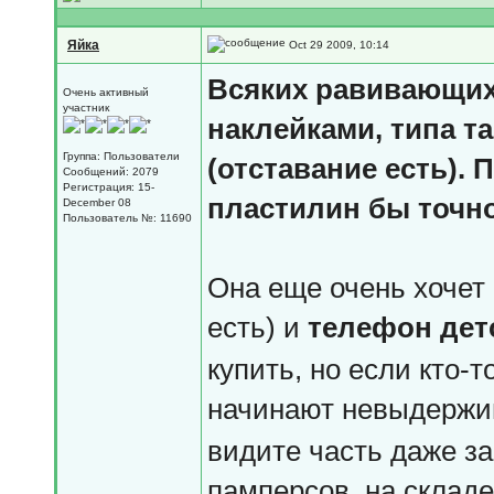
Яйка
Oct 29 2009, 10:14
Всяких равивающих 
Очень активный
участник
наклейками, типа там
Группа: Пользователи
(отставание есть). 
Сообщений: 2079
Регистрация: 15-
пластилин бы точно
December 08
Пользователь №: 11690
Она еще очень хочет
есть) и
телефон дет
купить, но если кто-т
начинают невыдержив
видите часть даже за
памперсов, на складе