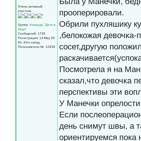
Была у Манечки, бедн
Очень активный
прооперировали.
участник
Обрили пухляшику куд
Группа:
Команда "Дети в
беде"
,белокожая девочка-п
Сообщений: 1735
Регистрация: 14-May 09
Из: Юго-запад
сосет,другую положил
Пользователь №: 12938
раскачивается(успока
Посмотрела я на Маню
сказал,что девочка п
перспективы эти вопл
У Манечки опрелости,
Если послеоперацион
день снимут швы, а т
ориентируемся пока н