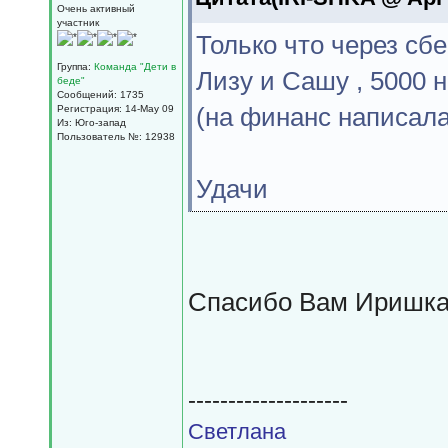
Очень активный
участник
Только что через сб
Группа:
Команда "Дети в
Лизу и Сашу , 5000 
беде"
Сообщений: 1735
(на финанс написала
Регистрация: 14-May 09
Из: Юго-запад
Пользователь №: 12938
Удачи
Спасибо Вам Иришка
--------------------
Светлана