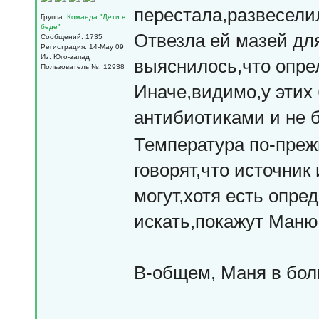
перестала,развесели
Группа:
Команда "Дети в
беде"
Отвезла ей мазей для
Сообщений: 1735
Регистрация: 14-May 09
Из: Юго-запад
выяснилось,что опрел
Пользователь №: 12938
Иначе,видимо,у эти
антибиотиками и не 
Температура по-преж
говорят,что источник
могут,хотя есть опре
искать,покажут Маню
В-общем, Маня в бол