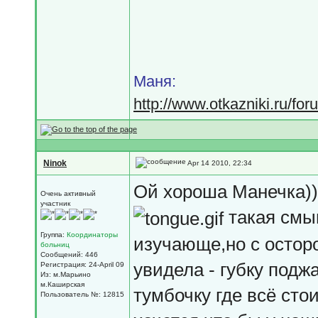
Маня:
http://www.otkazniki.ru/fo
Ninok
Apr 14 2010, 22:34
Ой хороша Манечка)))
Очень активный
участник
такая смы
Группа:
Координаторы
изучающе,но с осторо
больниц
Сообщений: 446
увидела - губку подж
Регистрация: 24-April 09
Из: м.Марьино
м.Каширская
тумбочку где всё стои
Пользователь №: 12815