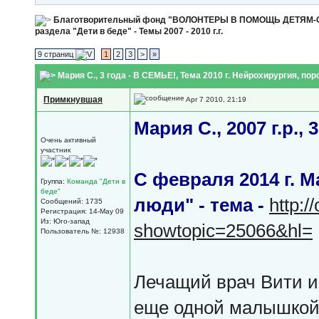
Благотворительный фонд "ВОЛОНТЕРЫ В ПОМОЩЬ ДЕТЯМ
раздела "Дети в беде" - Темы 2007 - 2010 г.г.
9 страниц
1
2
3
>
»
Мария С., 3 года - В СЕМЬЕ!
, Тема 2010 г. Нейрохирургия, по
Примкнувшая
Apr 7 2010, 21:19
Мария С., 2007 г.р.,
Очень активный
участник
С февраля 2014 г. 
Группа:
Команда "Дети в
беде"
люди" - тема -
http:/
Сообщений: 1735
Регистрация: 14-May 09
Из: Юго-запад
showtopic=25066&hl=
Пользователь №: 12938
Лечащий врач Вити и
еще одной малышкой.