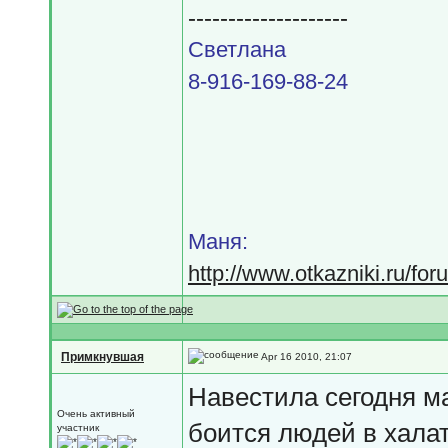
--------------------
Светлана
8-916-169-88-24
Маня:
http://www.otkazniki.ru/fo
Примкнувшая
Apr 16 2010, 21:07
Навестила сегодня м
Очень активный
боится людей в халат
участник