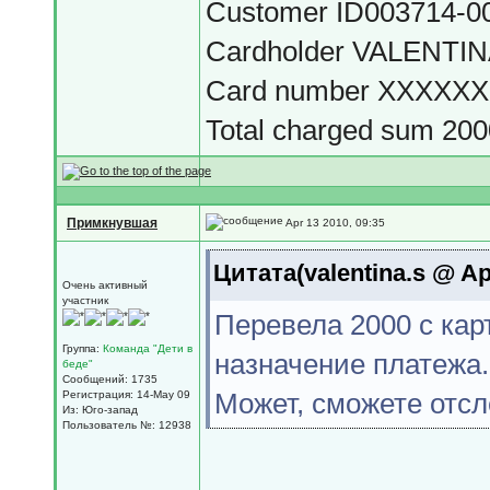
Customer ID003714-0
Cardholder VALENTI
Card number XXXXXX
Total charged sum 20
Примкнувшая
Apr 13 2010, 09:35
Цитата(valentina.s @ Ap
Очень активный
участник
Перевела 2000 с кар
Группа:
Команда "Дети в
назначение платежа.
беде"
Сообщений: 1735
Может, сможете отсл
Регистрация: 14-May 09
Из: Юго-запад
Пользователь №: 12938