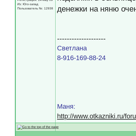
Из: Юго-запад
денежки на няню очен
Пользователь №: 12938
--------------------
Светлана
8-916-169-88-24
Маня:
http://www.otkazniki.ru/fo