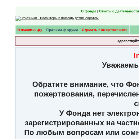
О фонде
|
Отчеты о деятельност
Отказники.ру
Правила форума
Сделать пожертвование
Здравствуйте
I
Уважаемы
Обратите внимание, что Фон
пожертвования, перечисле
с
У Фонда нет электро
зарегистрированных на частн
По любым вопросам или сомне