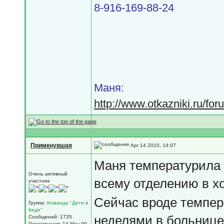
8-916-169-88-24
Маня:
http://www.otkazniki.ru/fo
Примкнувшая
Apr 14 2010, 14:07
Маня температурила 
Очень активный
всему отделению в х
участник
Сейчас вроде темпера
Группа:
Команда "Дети в
беде"
неделями в больнице
Сообщений: 1735
Регистрация: 14-May 09