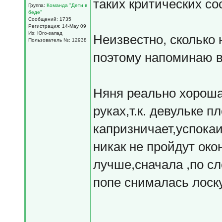
таких критических со
Группа:
Команда "Дети в
беде"
Сообщений: 1735
Регистрация: 14-May 09
Из: Юго-запад
Неизвестно, сколько 
Пользователь №: 12938
поэтому напоминаю вс
Няня реально хороша
руках,т.к. девульке п
капризничает,успокаи
никак не пройдут око
лучше,сначала ,по с
попе снималась лоск