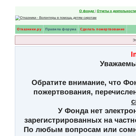
О фонде
|
Отчеты о деятельност
Отказники.ру
Правила форума
Сделать пожертвование
Э
I
Уважаемы
Обратите внимание, что Фон
пожертвования, перечисле
с
У Фонда нет электро
зарегистрированных на частн
По любым вопросам или сомне