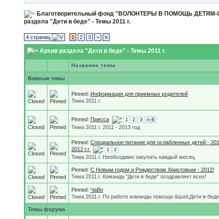
Благотворительный фонд "ВОЛОНТЕРЫ В ПОМОЩЬ ДЕТЯМ
раздела "Дети в беде" - Темы 2011 г.
4 страниц
1
2
3
>
»
Архив раздела "Дети в беде" - Темы 2011 г.
Название темы
Важные темы
Pinned:
Информация для приемных родителей
Тема 2011 г.
Pinned:
Пресса
1
2
3
» 6
Тема 2011 г. 2011 - 2013 год
Pinned:
Специальное питание для ослабленных детей - 201
2012 г.г.
1
2
Тема 2011 г. Необходимо закупать каждый месяц
Pinned:
С Новым годом и Рождеством Христовым - 2012!
Тема 2011 г. Команда "Дети в беде" поздравляет всех!
Pinned:
ЧаВо
Тема 2011 г. По работе команды помощи &quot;Дети в беде
Темы форума