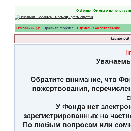
О фонде
|
Отчеты о деятельност
Отказники.ру
Правила форума
Сделать пожертвование
Здравствуйте
I
Уважаемы
Обратите внимание, что Фон
пожертвования, перечисле
с
У Фонда нет электро
зарегистрированных на частн
По любым вопросам или сомне