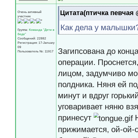
Цитата(птичка певчая @
Очень активный
участник
Как дела у малышки
Группа:
Команда "Дети в
беде"
Сообщений: 22882
Регистрация: 17-January
09
Загипсована до конц
Пользователь №: 11917
операции. Проснется,
лицом, задумчиво мо
полдника. Няня ей по
минут и вдруг горьки
уговаривает няню взя
принесут
Н
прижимается, ой-ой-о