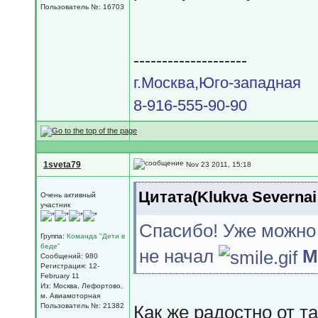
Пользователь №: 16703
--------------------
г.Москва,Юго-западная
8-916-555-90-90
1sveta79
Nov 23 2011, 15:18
Цитата(Klukva Severnai
Очень активный
участник
Спасибо! Уже можно 
Группа:
Команда "Дети в
беде"
не начал
М
Сообщений: 980
Регистрация: 12-
February 11
Из: Москва, Лефортово,
м. Авиамоторная
Пользователь №: 21382
Как же радостно от та