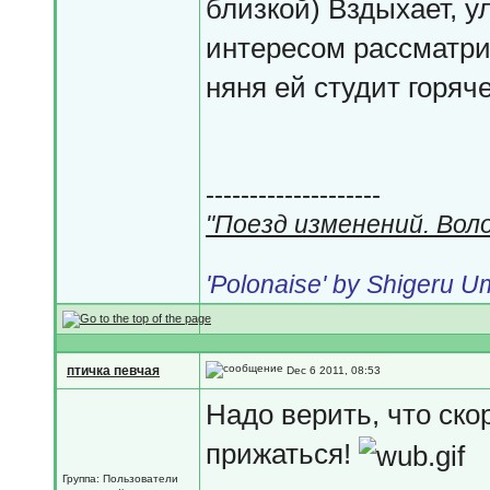
близкой) Вздыхает, у
интересом рассматрив
няня ей студит горяче
--------------------
"Поезд изменений. Вол
'Polonaise' by Shigeru 
птичка певчая
Dec 6 2011, 08:53
Надо верить, что ско
прижаться!
Группа: Пользователи