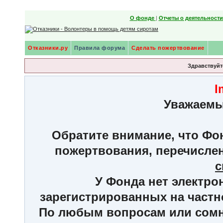
О фонде
|
Отчеты о деятельност
Отказники.ру
Правила форума
Сделать пожертвование
Здравствуйте
I
Уважаемы
Обратите внимание, что Фон
пожертвования, перечисле
с
У Фонда нет электро
зарегистрированных на частн
По любым вопросам или сомне