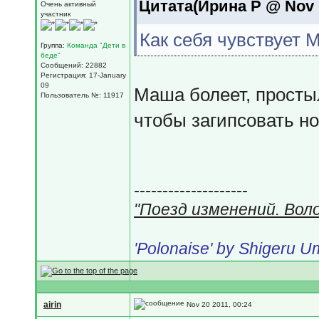
Цитата(Ирина Р @ Nov 1
Очень активный
участник
Как себя чувствует
Группа:
Команда "Дети в
беде"
Сообщений: 22882
Регистрация: 17-January
09
Маша болеет, простыл
Пользователь №: 11917
чтобы загипсовать но
--------------------
"Поезд изменений. Вол
'Polonaise' by Shigeru 
airin
Nov 20 2011, 00:24