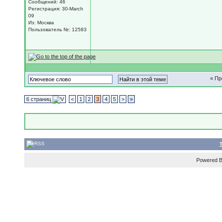
Сообщений: 46
Регистрация: 30-March
09
Из: Москва
Пользователь №: 12583
« П
6 страниц
<
1
2
3
4
5
>
»
Powered 