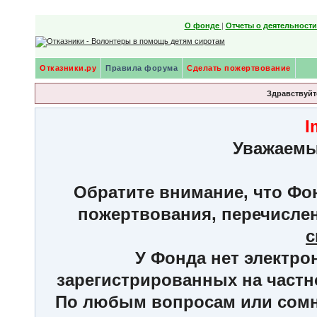
О фонде
|
Отчеты о деятельност
Отказники.ру
Правила форума
Сделать пожертвование
Здравствуйте
I
Уважаемы
Обратите внимание, что Фон
пожертвования, перечисле
с
У Фонда нет электро
зарегистрированных на частн
По любым вопросам или сомне