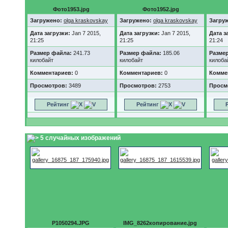
Фото1953.jpg
Фото1952.jpg
Загружено:
olga kraskovskay
Загружено:
olga kraskovskay
Загру
Дата загрузки:
Jan 7 2015,
Дата загрузки:
Jan 7 2015,
Дата з
21:25
21:25
21:24
Размер файла:
241.73
Размер файла:
185.06
Разме
килобайт
килобайт
килоба
Комментариев:
0
Комментариев:
0
Комме
Просмотров:
3489
Просмотров:
2753
Просм
Рейтинг
Рейтинг
5 случайных изображений
P1050294.JPG
IMG_8262копирование.jpg