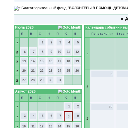
Благотворительный фонд "ВОЛОНТЕРЫ В ПОМОЩЬ ДЕТЯМ
«
А
Июль 2026
Календарь событий и и
П
В
С
Ч
П
С
В
Понедельник
Вторн
»
1
2
3
4
5
»
6
7
8
9
10
11
12
»
»
13
14
15
16
17
18
19
»
20
21
22
23
24
25
26
3
»
27
28
29
30
31
»
Август 2026
П
В
С
Ч
П
С
В
»
1
2
10
3
4
5
6
7
9
»
8
»
»
10
11
12
13
14
15
16