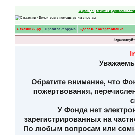
О фонде
|
Отчеты о деятельност
Отказники.ру
Правила форума
Сделать пожертвование
Здравствуйте
I
Уважаемы
Обратите внимание, что Фон
пожертвования, перечисле
с
У Фонда нет электро
зарегистрированных на частн
По любым вопросам или сомне